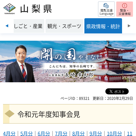
閲覧支援
山梨県
前のスライドを表示
環境
しごと・産業
観光・スポーツ
県政情報・統計
ページID：89321
更新日：2020年2月29日
令和元年度知事会見
4月分
｜
5月分
｜
6月分
｜
7月分
｜
8月分
｜
9月分
｜
10月分
｜
11