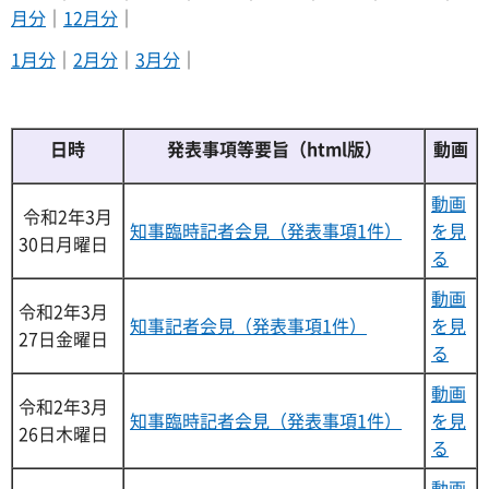
月分
｜
12月分
｜
1月分
｜
2月分
｜
3月分
｜
日時
発表事項等要旨（html版）
動画
動画
令和2年3月
知事臨時記者会見（発表事項1件）
を見
30日月曜日
る
動画
令和2年3月
知事記者会見（発表事項1件）
を見
27日金曜日
る
動画
令和2年3月
知事臨時記者会見（発表事項1件）
を見
26日木曜日
る
動画