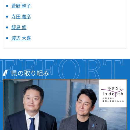
菅野 幹子
寺田 義彦
飯島 修
渡辺 大喜
県の取り組み