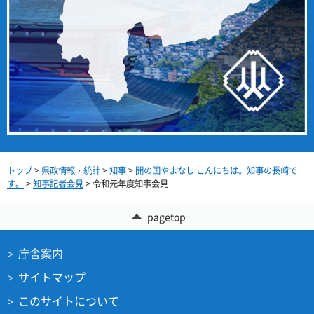
トップ
>
県政情報・統計
>
知事
>
開の国やまなし こんにちは。知事の長崎で
す。
>
知事記者会見
> 令和元年度知事会見
pagetop
庁舎案内
サイトマップ
このサイトについて