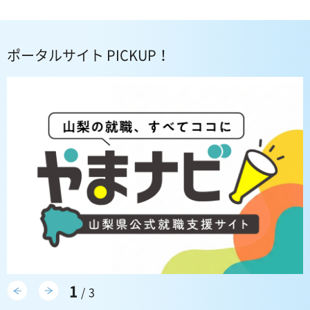
ポータルサイト PICKUP！
前のスライドを表示
次のスライドを表示
1
/3