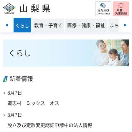
閲覧支援
山梨県
前のスライドを表示
・安全
教育・子育て
医療・健康・福祉
まちづく
くらし
くらし
新着情報
8月7日
道志村 ミックス オス
8月7日
設立及び定款変更認証申請中の法人情報