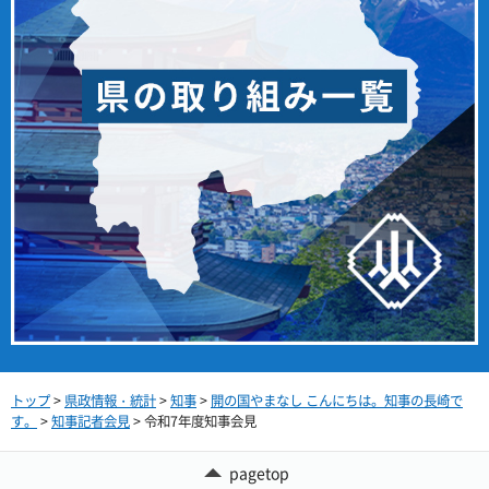
トップ
>
県政情報・統計
>
知事
>
開の国やまなし こんにちは。知事の長崎で
す。
>
知事記者会見
> 令和7年度知事会見
pagetop