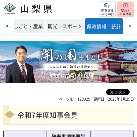
閲覧支援
山梨県
前のスライドを表示
環境
しごと・産業
観光・スポーツ
県政情報・統計
ページID：120325
更新日：2026年3月25日
令和7年度知事会見
発表事項等要旨