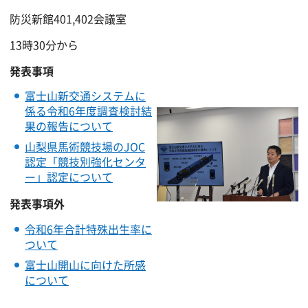
防災新館401,402会議室
13時30分から
発表事項
富士山新交通システムに
係る令和6年度調査検討結
果の報告について
山梨県馬術競技場のJOC
認定「競技別強化センタ
ー」認定について
発表事項外
令和6年合計特殊出生率に
ついて
富士山開山に向けた所感
について