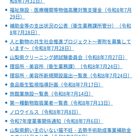
和8年7月31日）
福祉施設・医療機関等物価高騰対策支援金（令和8年7月
29日）
補助金等の支出状況の公表（衛生薬務課所管分）（令和
8年7月28日）
人と動物の共生社会推進プロジェクト～寄附を募集して
います～（令和8年7月28日）
山梨県クリーニング師試験委員会（令和8年7月27日）
理容所・美容所（衛生薬務課）（令和8年7月24日）
理容所・美容所新規開設届出一覧表（令和8年7月24日）
食品衛生監視指導計画（令和8年7月17日）
旅館業施設一覧表（令和8年7月14日）
第一種動物取扱業者一覧表（令和8年7月13日）
ノロウイルス（令和8年7月8日）
令和7年度薬事関係通知（令和8年7月6日）
山梨県飼い主のいない猫不妊・去勢手術助成事業補助金