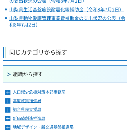
の支出状況の公表（令和8年7月2日）
山梨県生活基盤施設耐震化等補助金（令和8年7月2日）
山梨県動物愛護管理事業費補助金の支出状況の公表（令
和8年7月2日）
同じカテゴリから探す
組織から探す
人口減少危機対策本部事務局
メ
ニ
高度政策推進局
メ
ュ
ニ
ー
総合県民支援局
メ
ュ
を
ニ
ー
新価値創造推進局
メ
開
ュ
を
ニ
き
ー
地域デザイン・新交通基盤推進局
メ
開
ュ