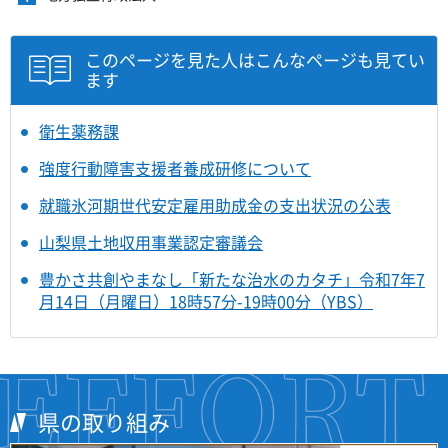
開
ュ
ま
を
ニ
き
ー
す
開
ュ
ま
を
き
ー
このページを見た人はこんなページも見てい
す
開
ま
を
ます
き
す
開
ま
き
す
ま
衛生薬務課
す
強度行動障害支援者養成研修について
就職氷河期世代安定雇用助成金の支出状況の公表
山梨県土地収用事業認定審議会
豊かさ共創やまなし「新たな治水のカタチ」令和7年7
月14日（月曜日）18時57分-19時00分（YBS）
県の取り組み