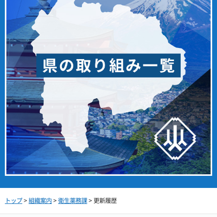
トップ
>
組織案内
>
衛生薬務課
> 更新履歴