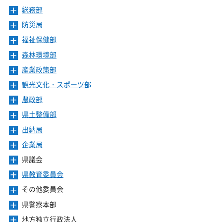
ま
を
ニ
き
ー
総務部
メ
す
開
ュ
ま
を
ニ
き
ー
防災局
メ
す
開
ュ
ま
を
ニ
き
ー
福祉保健部
メ
す
開
ュ
ま
を
ニ
き
ー
森林環境部
メ
す
開
ュ
ま
を
ニ
き
ー
産業政策部
メ
す
開
ュ
ま
を
ニ
き
ー
観光文化・スポーツ部
メ
す
開
ュ
ま
を
ニ
き
ー
農政部
メ
す
開
ュ
ま
を
ニ
き
ー
県土整備部
メ
す
開
ュ
ま
を
ニ
き
ー
出納局
メ
す
開
ュ
ま
を
ニ
き
ー
企業局
メ
す
開
ュ
ま
を
ニ
き
ー
県議会
メ
す
開
ュ
ま
を
ニ
き
ー
県教育委員会
メ
す
開
ュ
ま
を
ニ
き
ー
その他委員会
メ
す
開
ュ
ま
を
ニ
き
ー
県警察本部
メ
す
開
ュ
ま
を
ニ
き
ー
地方独立行政法人
メ
す