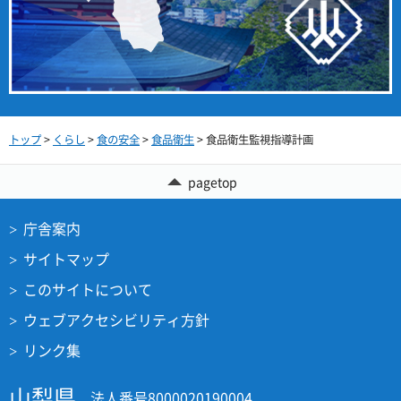
トップ
>
くらし
>
食の安全
>
食品衛生
> 食品衛生監視指導計画
pagetop
庁舎案内
サイトマップ
このサイトについて
ウェブアクセシビリティ方針
リンク集
山梨県
法人番号8000020190004