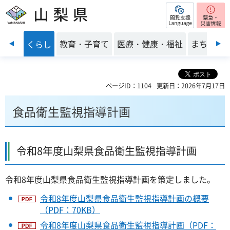
閲覧支援
山梨県
前のスライドを表示
・安全
教育・子育て
医療・健康・福祉
まちづく
くらし
ページID：1104
更新日：2026年7月17日
食品衛生監視指導計画
令和8年度山梨県食品衛生監視指導計画
令和8年度山梨県食品衛生監視指導計画を策定しました。
令和8年度山梨県食品衛生監視指導計画の概要
（PDF：70KB）
令和8年度山梨県食品衛生監視指導計画（PDF：