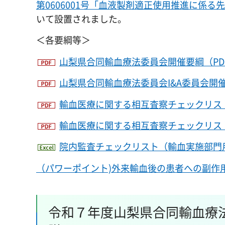
第0606001号「血液製剤適正使用推進に係
いて設置されました。
＜各要綱等＞
山梨県合同輸血療法委員会開催要綱（PDF
山梨県合同輸血療法委員会I&A委員会開催要
輸血医療に関する相互査察チェックリスト（
輸血医療に関する相互査察チェックリストの
院内監査チェックリスト（輸血実施部門用
（パワーポイント)外来輸血後の患者への副作
令和７年度山梨県合同輸血療