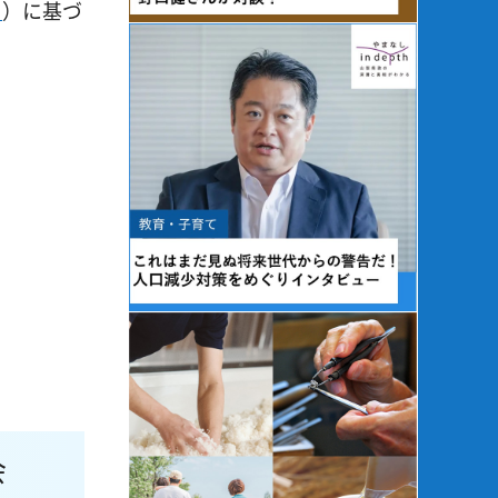
」
）に基づ
会