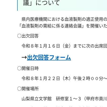
議」について
県内医療機関における血液製剤の適正使用の
「血液製剤の需給に係る連絡会議」を開催い
○出欠回答
令和８年１月１６日（金）までに次の出席回
→
出欠回答フォーム
○開催日時
令和８年１月２２日（木）午後２時００分～
○開催場所
山梨県立文学館 研修室１～３（甲府市貢川