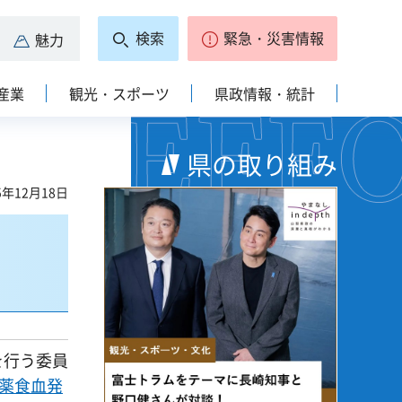
検索
緊急・災害情報
魅力
産業
観光・スポーツ
県政情報・統計
県の取り組み
5年12月18日
を行う委員
薬食血発