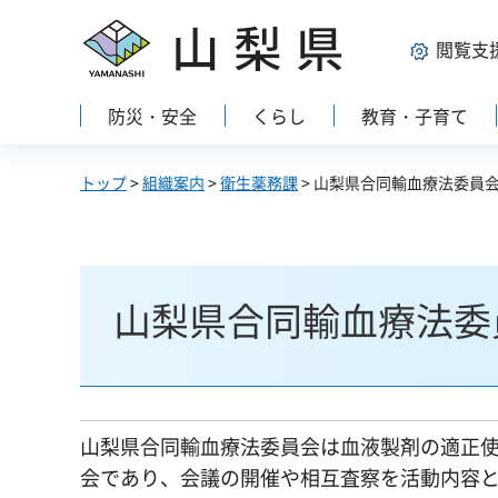
山梨県
閲覧支
防災・安全
くらし
教育・子育て
トップ
>
組織案内
>
衛生薬務課
> 山梨県合同輸血療法委員
山梨県合同輸血療法委
山梨県合同輸血療法委員会は血液製剤の適正
会であり、会議の開催や相互査察を活動内容と