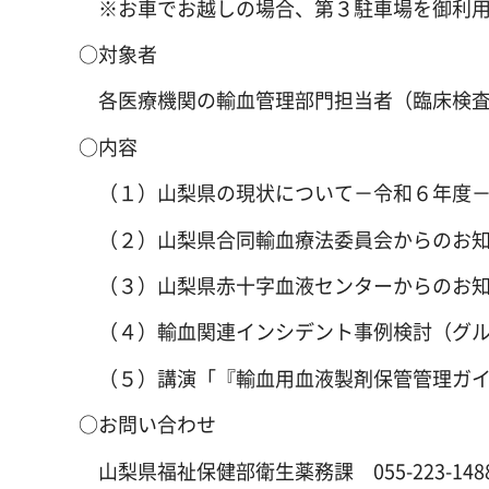
※お車でお越しの場合、第３駐車場を御利用
○対象者
各医療機関の輸血管理部門担当者（臨床検査
○内容
（１）山梨県の現状について－令和６年度
（２）山梨県合同輸血療法委員会からのお
（３）山梨県赤十字血液センターからのお
（４）輸血関連インシデント事例検討（グル
（５）講演「『輸血用血液製剤保管管理ガイ
○お問い合わせ
山梨県福祉保健部衛生薬務課 055-223-148