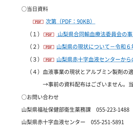
○当日資料
次第（PDF：90KB）
（１）
山梨県合同輸血療法委員会の事業
（２）
山梨県の現状について－令和６年度
（３）
山梨県赤十字血液センターからのお
（４）血液事業の現状とアルブミン製剤の適
→事前の資料配布はございません。当日
○お問い合わせ
山梨県福祉保健部衛生薬務課 055-223-1488
山梨県赤十字血液センター 055-251-5891