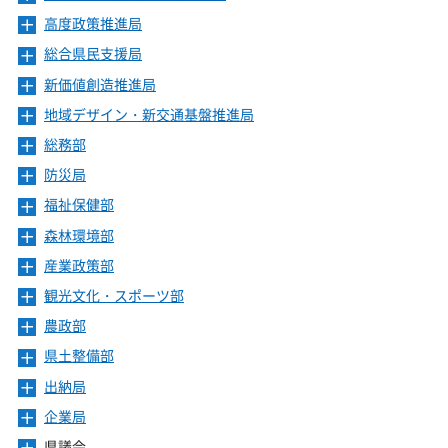
ニ
高度政策推進局
メ
ュ
ニ
ー
総合県民支援局
メ
ュ
を
ニ
ー
新価値創造推進局
メ
開
ュ
を
ニ
き
ー
地域デザイン・新交通基盤推進局
メ
開
ュ
ま
を
ニ
き
ー
総務部
メ
す
開
ュ
ま
を
ニ
き
ー
防災局
メ
す
開
ュ
ま
を
ニ
き
ー
福祉保健部
メ
す
開
ュ
ま
を
ニ
き
ー
森林環境部
メ
す
開
ュ
ま
を
ニ
き
ー
産業政策部
メ
す
開
ュ
ま
を
ニ
き
ー
観光文化・スポーツ部
メ
す
開
ュ
ま
を
ニ
き
ー
農政部
メ
す
開
ュ
ま
を
ニ
き
ー
県土整備部
メ
す
開
ュ
ま
を
ニ
き
ー
出納局
メ
す
開
ュ
ま
を
ニ
き
ー
企業局
メ
す
開
ュ
ま
を
ニ
き
ー
県議会