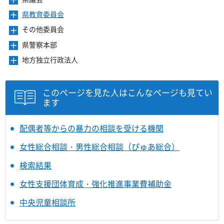
メ
す
開
ュ
ま
を
ニ
き
ー
県教育委員会
メ
す
開
ュ
ま
を
ニ
き
ー
その他委員会
メ
す
開
ュ
ま
を
ニ
き
ー
県警察本部
メ
す
開
ュ
ま
を
ニ
き
ー
地方独立行政法人
メ
す
開
ュ
ま
を
ニ
き
ー
す
開
ュ
ま
を
き
ー
このページを見た人はこんなページも見てい
す
開
ま
を
ます
き
す
開
ま
き
す
ま
配偶者等からの暴力の相談を受ける機関
す
女性総合相談・男性総合相談（ぴゅあ総合）
検索結果
女性支援団体育成・強化推進事業費補助金
中央児童相談所