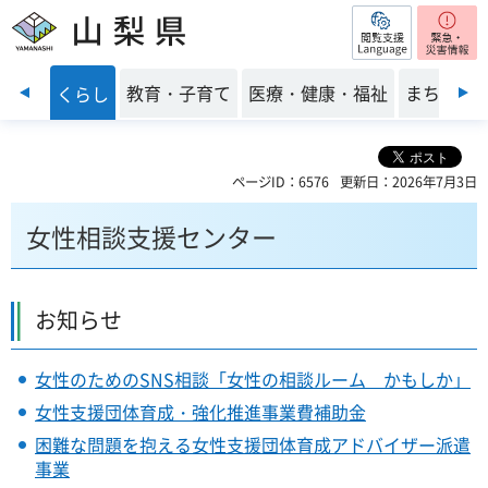
閲覧支援
山梨県
前のスライドを表示
・安全
教育・子育て
医療・健康・福祉
まちづく
くらし
ページID：6576
更新日：2026年7月3日
女性相談支援センター
お知らせ
女性のためのSNS相談「女性の相談ルーム かもしか」
女性支援団体育成・強化推進事業費補助金
困難な問題を抱える女性支援団体育成アドバイザー派遣
事業