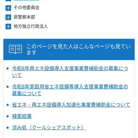
ュ
ま
を
ニ
き
ー
その他委員会
メ
す
開
ュ
ま
を
ニ
き
ー
県警察本部
メ
す
開
ュ
ま
を
ニ
き
ー
地方独立行政法人
メ
す
開
ュ
ま
を
ニ
き
ー
す
開
ュ
ま
を
き
ー
このページを見た人はこんなページも見てい
す
開
ま
を
ます
き
す
開
ま
き
す
ま
令和8年再エネ設備導入支援事業費補助金の募集につ
す
いて
令和8年家庭用省エネ設備等導入支援事業費補助金の
募集について
省エネ・再エネ設備導入加速化事業費補助金について
検索結果
涼み処（クールシェアスポット）