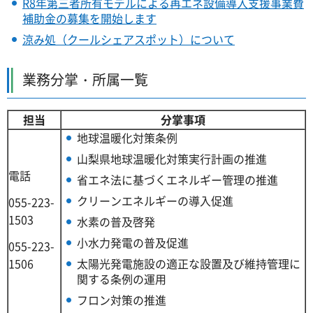
R8年第三者所有モデルによる再エネ設備導入支援事業費
補助金の募集を開始します
涼み処（クールシェアスポット）について
業務分掌・所属一覧
担当
分掌事項
地球温暖化対策条例
山梨県地球温暖化対策実行計画の推進
電話
省エネ法に基づくエネルギー管理の推進
クリーンエネルギーの導入促進
055-223-
1503
水素の普及啓発
小水力発電の普及促進
055-223-
1506
太陽光発電施設の適正な設置及び維持管理に
関する条例の運用
フロン対策の推進