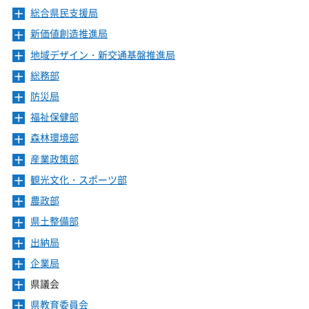
ニ
ー
総合県民支援局
メ
ュ
を
ニ
ー
新価値創造推進局
メ
開
ュ
を
ニ
き
ー
地域デザイン・新交通基盤推進局
メ
開
ュ
ま
を
ニ
き
ー
総務部
メ
す
開
ュ
ま
を
ニ
き
ー
防災局
メ
す
開
ュ
ま
を
ニ
き
ー
福祉保健部
メ
す
開
ュ
ま
を
ニ
き
ー
森林環境部
メ
す
開
ュ
ま
を
ニ
き
ー
産業政策部
メ
す
開
ュ
ま
を
ニ
き
ー
観光文化・スポーツ部
メ
す
開
ュ
ま
を
ニ
き
ー
農政部
メ
す
開
ュ
ま
を
ニ
き
ー
県土整備部
メ
す
開
ュ
ま
を
ニ
き
ー
出納局
メ
す
開
ュ
ま
を
ニ
き
ー
企業局
メ
す
開
ュ
ま
を
ニ
き
ー
県議会
メ
す
開
ュ
ま
を
ニ
き
ー
県教育委員会
メ
す
開