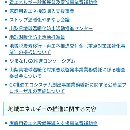
省エネルギー診断等普及促進事業費補助金
家庭用省エネ機器購入支援事業
ストップ温暖化やまなし会議
山梨県地球温暖化防止活動推進センター
地球温暖化防止活動推進員
地域脱炭素移行・再エネ推進交付金（重点対策加速化事
業）の採択について
やまなしGX推進コンソーシアム
山梨県地球温暖化対策普及啓発事業業務委託に係る審査
委員会について
GX推進エコシステム創出事業業務委託に関する公募型プ
ロポーザルの実施について
地域エネルギーの推進に関する内容
家庭用省エネ設備等導入支援事業費補助金