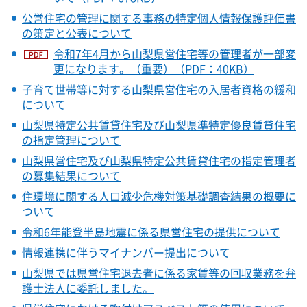
公営住宅の管理に関する事務の特定個人情報保護評価書
の策定と公表について
令和7年4月から山梨県営住宅等の管理者が一部変
更になります。（重要）（PDF：40KB）
子育て世帯等に対する山梨県営住宅の入居者資格の緩和
について
山梨県特定公共賃貸住宅及び山梨県準特定優良賃貸住宅
の指定管理について
山梨県営住宅及び山梨県特定公共賃貸住宅の指定管理者
の募集結果について
住環境に関する人口減少危機対策基礎調査結果の概要に
ついて
令和6年能登半島地震に係る県営住宅の提供について
情報連携に伴うマイナンバー提出について
山梨県では県営住宅退去者に係る家賃等の回収業務を弁
護士法人に委託しました。