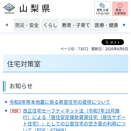
閲覧支援
山梨県
前のスライドを表示
防災・安全
くらし
教育・子育て
医療・健康・福
ページID：73072
更新日：2026年8月6日
住宅対策室
お知らせ
令和8年熊本地震に係る県営住宅の提供について
改正住宅セーフティネット法（令和7年10月施
行）による「居住安定援助賃貸住宅（居住サポー
ト住宅）」としての公営住宅の空き室の利用につ
いて（PDF：678KB）