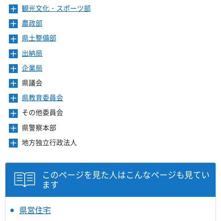
ま
を
ニ
き
ー
観光文化・スポーツ部
メ
す
開
ュ
ま
を
ニ
き
ー
農政部
メ
す
開
ュ
ま
を
ニ
き
ー
県土整備部
メ
す
開
ュ
ま
を
ニ
き
ー
出納局
メ
す
開
ュ
ま
を
ニ
き
ー
企業局
メ
す
開
ュ
ま
を
ニ
き
ー
県議会
メ
す
開
ュ
ま
を
ニ
き
ー
県教育委員会
メ
す
開
ュ
ま
を
ニ
き
ー
その他委員会
メ
す
開
ュ
ま
を
ニ
き
ー
県警察本部
メ
す
開
ュ
ま
を
ニ
き
ー
地方独立行政法人
メ
す
開
ュ
ま
を
ニ
き
ー
す
開
ュ
ま
を
き
ー
このページを見た人はこんなページも見てい
す
開
ま
を
ます
き
す
開
ま
き
す
ま
県営住宅
す