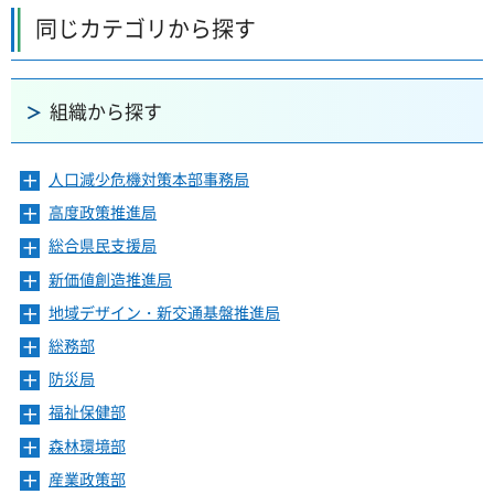
同じカテゴリから探す
組織から探す
人口減少危機対策本部事務局
メ
ニ
高度政策推進局
メ
ュ
ニ
ー
総合県民支援局
メ
ュ
を
ニ
ー
新価値創造推進局
メ
開
ュ
を
ニ
き
ー
地域デザイン・新交通基盤推進局
メ
開
ュ
ま
を
ニ
き
ー
総務部
メ
す
開
ュ
ま
を
ニ
き
ー
防災局
メ
す
開
ュ
ま
を
ニ
き
ー
福祉保健部
メ
す
開
ュ
ま
を
ニ
き
ー
森林環境部
メ
す
開
ュ
ま
を
ニ
き
ー
産業政策部
メ
す
開
ュ