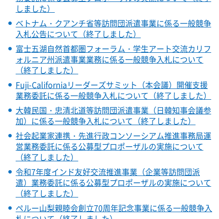
しました）
ベトナム・クアンチ省等訪問団派遣事業に係る一般競争
入札公告について（終了しました）
富士五湖自然首都圏フォーラム・学生アート交流カリフ
ォルニア州派遣事業業務に係る一般競争入札について
（終了しました）
Fuji-Californiaリーダーズサミット（本会議）開催支援
業務委託に係る一般競争入札について（終了しました）
大韓民国・忠清北道等訪問団派遣事業（日韓知事会議参
加）に係る一般競争入札について（終了しました）
社会起業家連携・先進行政コンソーシアム推進事務局運
営業務委託に係る公募型プロポーザルの実施について
（終了しました）
令和7年度インド友好交流推進事業（企業等訪問団派
遣）業務委託に係る公募型プロポーザルの実施について
（終了しました）
ペルー山梨親睦会創立70周年記念事業に係る一般競争入
札について（終了しました）