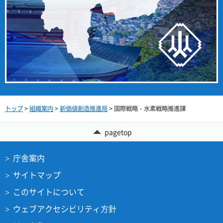
トップ
>
組織案内
>
新価値創造推進局
> 国際戦略・水素戦略推進課
pagetop
庁舎案内
サイトマップ
このサイトについて
ウェブアクセシビリティ方針