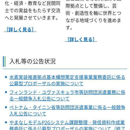
化・経済・教育など民間同
際拠点として整備し、芸
士での実益をもたらす交流
術・創造性を軸に世界とつ
へと発展させていきます。
ながる地域づくりを進めま
す。
［詳しく見る］
［詳しく見る］
入札等の公告状況
水素実装推進拠点基本構想策定支援事業業務委託に係る
公募型プロポーザルの実施について
フィンランド・ユヴァスキュラ市等訪問団派遣業務に係
る一般競争入札公告について
ベトナム・タイニン省等訪問団派遣事業に係る一般競争
入札公告について
やまなしモデルP2Gシステム課題整理・発信資料作成業
務委託に係る公募型プロポーザルの実施について（終了