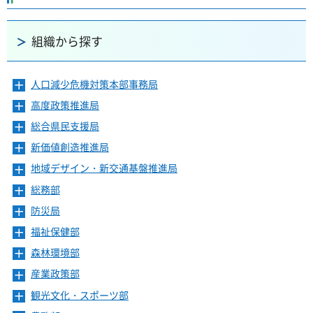
組織から探す
人口減少危機対策本部事務局
メ
ニ
高度政策推進局
メ
ュ
ニ
ー
総合県民支援局
メ
ュ
を
ニ
ー
新価値創造推進局
メ
開
ュ
を
ニ
き
ー
地域デザイン・新交通基盤推進局
メ
開
ュ
ま
を
ニ
き
ー
総務部
メ
す
開
ュ
ま
を
ニ
き
ー
防災局
メ
す
開
ュ
ま
を
ニ
き
ー
福祉保健部
メ
す
開
ュ
ま
を
ニ
き
ー
森林環境部
メ
す
開
ュ
ま
を
ニ
き
ー
産業政策部
メ
す
開
ュ
ま
を
ニ
き
ー
観光文化・スポーツ部
メ
す
開
ュ
ま
を
ニ
き