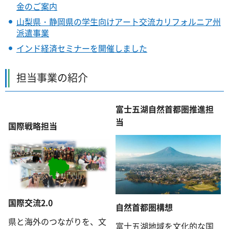
金のご案内
山梨県・静岡県の学生向けアート交流カリフォルニア州
派遣事業
インド経済セミナーを開催しました
担当事業の紹介
富士五湖自然首都圏推進担
当
国際戦略担当
国際交流2.0
自然首都圏構想
県と海外のつながりを、文
富士五湖地域を文化的な国