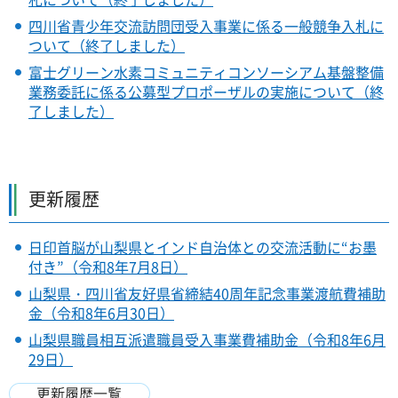
四川省青少年交流訪問団受入事業に係る一般競争入札に
ついて（終了しました）
富士グリーン水素コミュニティコンソーシアム基盤整備
業務委託に係る公募型プロポーザルの実施について（終
了しました）
更新履歴
日印首脳が山梨県とインド自治体との交流活動に“お墨
付き”（令和8年7月8日）
山梨県・四川省友好県省締結40周年記念事業渡航費補助
金（令和8年6月30日）
山梨県職員相互派遣職員受入事業費補助金（令和8年6月
29日）