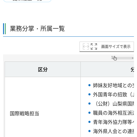
業務分掌・所属一覧
画面サイズで表示
区分
分
姉妹友好地域との交
外国青年の招致（J
（公財）山梨県国際
職員の海外相互派遣
国際戦略担当
青年海外協力隊等へ
海外県人会との連携