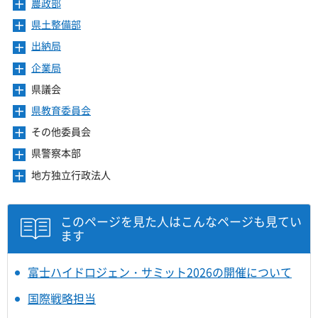
ー
農政部
メ
す
開
ュ
ま
を
ニ
き
ー
県土整備部
メ
す
開
ュ
ま
を
ニ
き
ー
出納局
メ
す
開
ュ
ま
を
ニ
き
ー
企業局
メ
す
開
ュ
ま
を
ニ
き
ー
県議会
メ
す
開
ュ
ま
を
ニ
き
ー
県教育委員会
メ
す
開
ュ
ま
を
ニ
き
ー
その他委員会
メ
す
開
ュ
ま
を
ニ
き
ー
県警察本部
メ
す
開
ュ
ま
を
ニ
き
ー
地方独立行政法人
メ
す
開
ュ
ま
を
ニ
き
ー
す
開
ュ
ま
を
き
ー
このページを見た人はこんなページも見てい
す
開
ま
を
ます
き
す
開
ま
き
す
ま
富士ハイドロジェン・サミット2026の開催について
す
国際戦略担当