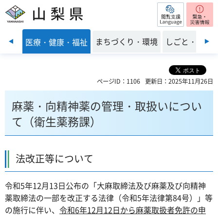
閲覧支援
山梨県
前のスライドを表示
子育て
まちづくり・環境
しごと・産業
医療・健康・福祉
ページID：1106
更新日：2025年11月26日
麻薬・向精神薬の管理・取扱いについ
て（衛生薬務課）
法改正等について
令和5年12月13日公布の「大麻取締法及び麻薬及び向精神
薬取締法の一部を改正する法律（令和5年法律第84号）」等
の施行に伴い、
令和6年12月12日から麻薬取扱者免許の申