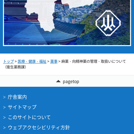
トップ
>
医療・健康・福祉
>
薬事
> 麻薬・向精神薬の管理・取扱いについて
（衛生薬務課）
pagetop
庁舎案内
サイトマップ
このサイトについて
ウェブアクセシビリティ方針