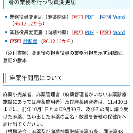
者の業務を行う役員変更届
業務役員変更届（麻薬関係）
PDF
・
Word
（
R6.12.12から
）
業務役員変更届（向精神薬）
PDF
・
Word
診断書
（
R6.12.12から
）
（添付書類）変更後の担当役員の業務分担を示す組織図、
登記の謄本
麻薬年間届について
麻薬小売業者、麻薬管理者（麻薬管理者がいない麻薬診療
施設にあっては麻薬施用者）及び麻薬研究者は、11月30日
までに、前年10月1日と本年9月30日、及びその間に譲り受
けた麻薬、払い出した麻薬の品名・数量を管轄の保健所へ
届け出てください。
（根拠法令：麻薬及び向精神薬取締法第47条、同法第48