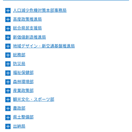
人口減少危機対策本部事務局
メ
ニ
高度政策推進局
メ
ュ
ニ
ー
総合県民支援局
メ
ュ
を
ニ
ー
新価値創造推進局
メ
開
ュ
を
ニ
き
ー
地域デザイン・新交通基盤推進局
メ
開
ュ
ま
を
ニ
き
ー
総務部
メ
す
開
ュ
ま
を
ニ
き
ー
防災局
メ
す
開
ュ
ま
を
ニ
き
ー
福祉保健部
メ
す
開
ュ
ま
を
ニ
き
ー
森林環境部
メ
す
開
ュ
ま
を
ニ
き
ー
産業政策部
メ
す
開
ュ
ま
を
ニ
き
ー
観光文化・スポーツ部
メ
す
開
ュ
ま
を
ニ
き
ー
農政部
メ
す
開
ュ
ま
を
ニ
き
ー
県土整備部
メ
す
開
ュ
ま
を
ニ
き
ー
出納局
メ
す
開
ュ
ま
を
ニ