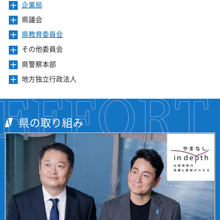
き
ー
企業局
メ
す
開
ュ
ま
を
ニ
き
ー
県議会
メ
す
開
ュ
ま
を
ニ
き
ー
県教育委員会
メ
す
開
ュ
ま
を
ニ
き
ー
その他委員会
メ
す
開
ュ
ま
を
ニ
き
ー
県警察本部
メ
す
開
ュ
ま
を
ニ
き
ー
地方独立行政法人
メ
す
開
ュ
ま
を
ニ
き
ー
す
開
ュ
ま
を
き
ー
す
開
ま
を
県の取り組み
き
す
開
ま
き
す
ま
す