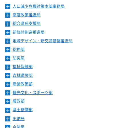
人口減少危機対策本部事務局
メ
ニ
高度政策推進局
メ
ュ
ニ
ー
総合県民支援局
メ
ュ
を
ニ
ー
新価値創造推進局
メ
開
ュ
を
ニ
き
ー
地域デザイン・新交通基盤推進局
メ
開
ュ
ま
を
ニ
き
ー
総務部
メ
す
開
ュ
ま
を
ニ
き
ー
防災局
メ
す
開
ュ
ま
を
ニ
き
ー
福祉保健部
メ
す
開
ュ
ま
を
ニ
き
ー
森林環境部
メ
す
開
ュ
ま
を
ニ
き
ー
産業政策部
メ
す
開
ュ
ま
を
ニ
き
ー
観光文化・スポーツ部
メ
す
開
ュ
ま
を
ニ
き
ー
農政部
メ
す
開
ュ
ま
を
ニ
き
ー
県土整備部
メ
す
開
ュ
ま
を
ニ
き
ー
出納局
メ
す
開
ュ
ま
を
ニ
き
ー
企業局
メ
す