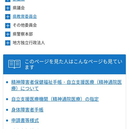
開
ュ
ま
を
ニ
き
ー
県議会
メ
す
開
ュ
ま
を
ニ
き
ー
県教育委員会
メ
す
開
ュ
ま
を
ニ
き
ー
その他委員会
メ
す
開
ュ
ま
を
ニ
き
ー
県警察本部
メ
す
開
ュ
ま
を
ニ
き
ー
地方独立行政法人
メ
す
開
ュ
ま
を
ニ
き
ー
す
開
ュ
ま
を
き
ー
このページを見た人はこんなページも見てい
す
開
ま
を
ます
き
す
開
ま
き
す
ま
精神障害者保健福祉手帳・自立支援医療（精神通院医
す
療）について
自立支援医療機関（精神通院医療）の指定
身体障害者手帳
申請書等様式