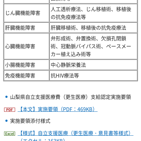
人工透析療法、じん移植術、移植後
じん臓機能障害
の抗免疫療法等
肝臓機能障害
肝臓移植術、移植後の抗免疫療法
弁形成術、弁置換術、欠損孔閉鎖
心臓機能障害
術、冠動脈バイパス術、ペースメー
カー植え込み術等
小腸機能障害
中心静脈栄養法
免疫機能障害
抗HIV療法等
山梨県自立支援医療費（更生医療）支給認定実施要領
【本文】実施要領（PDF：469KB）
実施要領添付様式
【様式】自立支援医療（更生医療・意見書等様式）
（エクセル：163KB）