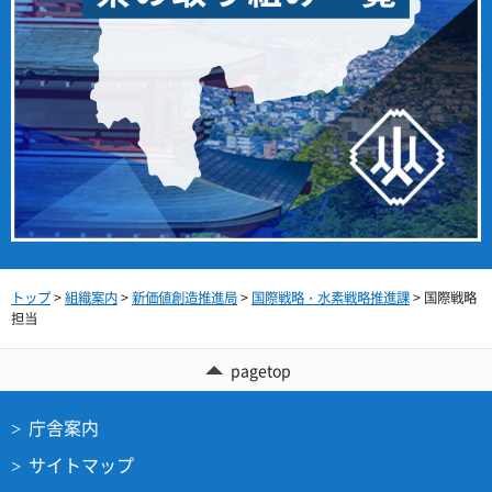
トップ
>
組織案内
>
新価値創造推進局
>
国際戦略・水素戦略推進課
> 国際戦略
担当
pagetop
庁舎案内
サイトマップ