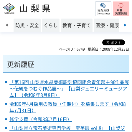
閲覧支援
山梨県
前のスライドを表示
防災・安全
くらし
教育・子育て
医療・健康・福
ページID：6749
更新日：2008年12月23日
更新履歴
「第16回 山梨県水晶美術彫刻協同組合青年部主催作品展
～伝統をつむぐ作品展～」【山梨ジュエリーミュージア
ム】（令和8年8月8日）
令和9年4月採用の教員（任期付）を募集します（令和8
年7月31日）
修学支援（令和8年7月16日）
「山梨県立宝石美術専門学校 宝美展 vol.8」【山梨ジ