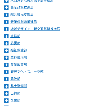
人口減少危機対策本部事務局
メ
ニ
高度政策推進局
メ
ュ
ニ
ー
総合県民支援局
メ
ュ
を
ニ
ー
新価値創造推進局
メ
開
ュ
を
ニ
き
ー
地域デザイン・新交通基盤推進局
メ
開
ュ
ま
を
ニ
き
ー
総務部
メ
す
開
ュ
ま
を
ニ
き
ー
防災局
メ
す
開
ュ
ま
を
ニ
き
ー
福祉保健部
メ
す
開
ュ
ま
を
ニ
き
ー
森林環境部
メ
す
開
ュ
ま
を
ニ
き
ー
産業政策部
メ
す
開
ュ
ま
を
ニ
き
ー
観光文化・スポーツ部
メ
す
開
ュ
ま
を
ニ
き
ー
農政部
メ
す
開
ュ
ま
を
ニ
き
ー
県土整備部
メ
す
開
ュ
ま
を
ニ
き
ー
出納局
メ
す
開
ュ
ま
を
ニ
き
ー
企業局
メ
す
開
ュ
ま
を
ニ