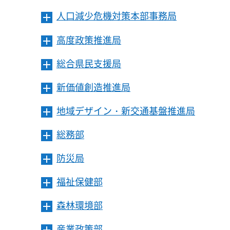
人口減少危機対策本部事務局
メ
ニ
高度政策推進局
メ
ュ
ニ
ー
総合県民支援局
メ
ュ
を
ニ
ー
開
新価値創造推進局
メ
ュ
を
き
ニ
ー
開
ま
地域デザイン・新交通基盤推進局
メ
ュ
を
き
す
ニ
ー
開
ま
総務部
メ
ュ
を
き
す
ニ
ー
開
ま
防災局
メ
ュ
を
き
す
ニ
ー
開
ま
福祉保健部
メ
ュ
を
き
す
ニ
ー
開
ま
森林環境部
メ
ュ
を
き
す
ニ
ー
開
ま
産業政策部