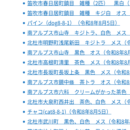
笛吹市春日居町鎮目 雑種（2匹） 黒白（
笛吹市春日居町鎮目 雑種 キジ白 オス（
パイン（dog8-8-1）（令和8年8月5日）
南アルプス市山寺 キジトラ、白色 メス（
北杜市明野町浅尾新田 キジトラ メス（令
南アルプス市山寺 黒色 オス（令和8年8
北杜市高根町清里 茶色 メス（令和8年8
北杜市長坂町長坂上条 黒色 メス（令和8
南アルプス市鏡中條 茶トラ オス（令和8
南アルプス市六科 クリームがかった茶色（
北杜市大泉町西井出 茶色、白色 メス（令
チャコ(cat8-8-1)（令和8年8月5日）
北杜市武川町 黒色、白色 メス（令和8年