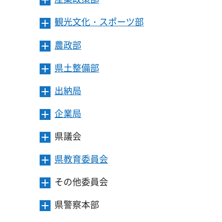
メ
ュ
を
き
す
ニ
ー
開
ま
観光文化・スポーツ部
メ
ュ
を
き
す
ニ
ー
開
ま
農政部
メ
ュ
を
き
す
ニ
ー
開
ま
県土整備部
メ
ュ
を
き
す
ニ
ー
開
ま
出納局
メ
ュ
を
き
す
ニ
ー
開
ま
企業局
メ
ュ
を
き
す
ニ
ー
開
ま
県議会
メ
ュ
を
き
す
ニ
ー
開
ま
県教育委員会
メ
ュ
を
き
す
ニ
ー
開
ま
その他委員会
メ
ュ
を
き
す
ニ
ー
開
ま
県警察本部
メ
ュ
を
き
す
ニ
ー