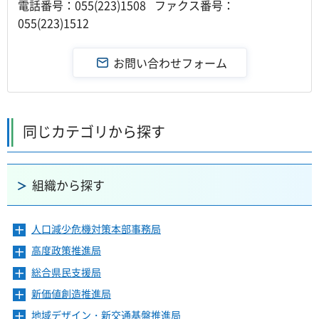
電話番号：055(223)1508 ファクス番号：
055(223)1512
同じカテゴリから探す
組織から探す
人口減少危機対策本部事務局
メ
ニ
高度政策推進局
メ
ュ
ニ
ー
総合県民支援局
メ
ュ
を
ニ
ー
新価値創造推進局
メ
開
ュ
を
ニ
き
ー
地域デザイン・新交通基盤推進局
メ