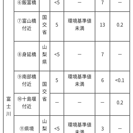
⑥飯富橋
<5
－
7
－
国
⑦富山橋
環境基準値
交
5
13
0.2
付近
未満
省
山
⑧身延橋
梨
<5
－
7
－
県
⑨南部橋
環境基準値
5
6
<0.1
付近
国
未満
交
富
⑩十島堰
省
－
－
－
0.2
士
付近
川
山
環境基準値
⑪県境
梨
<5
3
－
未満