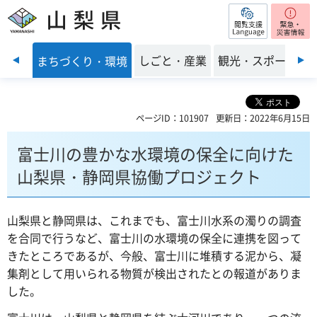
閲覧支援
山梨県
前のスライドを表示
・福祉
しごと・産業
観光・スポーツ
まちづくり・環境
ページID：101907
更新日：2022年6月15日
富士川の豊かな水環境の保全に向けた
山梨県・静岡県協働プロジェクト
山梨県と静岡県は、これまでも、富士川水系の濁りの調査
を合同で行うなど、富士川の水環境の保全に連携を図って
きたところであるが、今般、富士川に堆積する泥から、凝
集剤として用いられる物質が検出されたとの報道がありま
した。