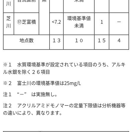
川
芝
環境基準値
⑰芝富橋
<7.2
1
－
川
未満
地点数
１３
１０
１５
４
※１ 水質環境基準が設定されている項目のうち、アルキ
ル水銀を除く２６項目
※２ 富士川の環境基準値は25mg/L
注１ “－” は実施無し。
注２ アクリルアミドモノマーの定量下限値は分析機器等
の違いにより、異なります。