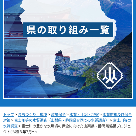
トップ
>
まちづくり・環境
>
環境保全
>
水質・土壌・地盤
>
水質監視及び保全
対策
>
富士川等の水質調査（山梨県・静岡県合同での水質調査）
>
富士川等の
水質調査
> 富士川の豊かな水環境の保全に向けた山梨県・静岡県協働プロジェ
クト(令和３年7月～)