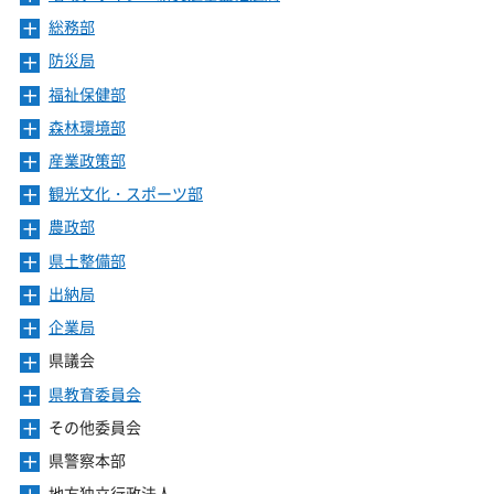
開
ュ
ま
を
ニ
き
ー
総務部
メ
す
開
ュ
ま
を
ニ
き
ー
防災局
メ
す
開
ュ
ま
を
ニ
き
ー
福祉保健部
メ
す
開
ュ
ま
を
ニ
き
ー
森林環境部
メ
す
開
ュ
ま
を
ニ
き
ー
産業政策部
メ
す
開
ュ
ま
を
ニ
き
ー
観光文化・スポーツ部
メ
す
開
ュ
ま
を
ニ
き
ー
農政部
メ
す
開
ュ
ま
を
ニ
き
ー
県土整備部
メ
す
開
ュ
ま
を
ニ
き
ー
出納局
メ
す
開
ュ
ま
を
ニ
き
ー
企業局
メ
す
開
ュ
ま
を
ニ
き
ー
県議会
メ
す
開
ュ
ま
を
ニ
き
ー
県教育委員会
メ
す
開
ュ
ま
を
ニ
き
ー
その他委員会
メ
す
開
ュ
ま
を
ニ
き
ー
県警察本部
メ
す
開
ュ
ま
を
ニ
き
ー
地方独立行政法人