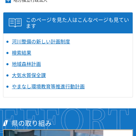
メ
す
開
ュ
ま
を
ニ
き
ー
す
開
ュ
ま
を
き
ー
このページを見た人はこんなページも見てい
す
開
ま
を
ます
き
す
開
ま
き
す
ま
河川整備の新しい計画制度
す
検索結果
地域森林計画
大気水質保全課
やまなし環境教育等推進行動計画
県の取り組み