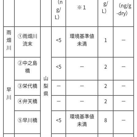
（n
g/
（ng/g
※１
g/
L）
-dry）
L）
雨
①雨畑川
環境基準値
畑
<5
1
－
流末
未満
川
②中之島
<5
－
2
－
橋
山
③栄代橋
梨
－
－
2
－
早
県
川
④弁天橋
－
－
2
－
環境基準値
⑤早川橋
<5
8
－
未満