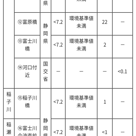
県
環境基準値
⑫富原橋
<7.2
22
－
静
未満
岡
⑬富士川
県
環境基準値
<7.2
2
－
橋
未満
国
⑭河口付
交
－
－
－
<0.1
近
省
稲
⑮稲子川
環境基準値
子
<7.2
1
－
橋
未満
川
静
稲
⑯富士川
岡
環境基準値
瀬
<7.2
<1
－
合流直前
県
未満