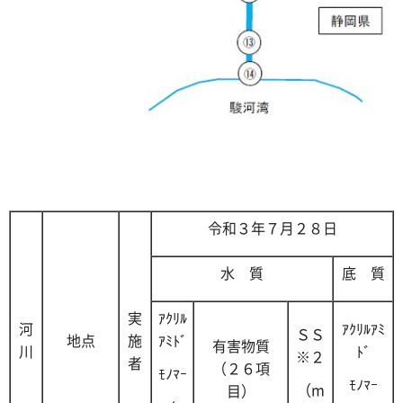
令和３年７月２８日
水 質
底 質
実
ｱｸﾘﾙ
河
ｱｸﾘﾙｱﾐ
ＳＳ
地点
施
ｱﾐﾄﾞ
有害物質
川
ﾄﾞ
※２
者
（２６項
ﾓﾉﾏｰ
ﾓﾉﾏｰ
（m
目）