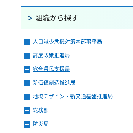
組織から探す
人口減少危機対策本部事務局
メ
ニ
高度政策推進局
メ
ュ
ニ
ー
総合県民支援局
メ
ュ
を
ニ
ー
開
新価値創造推進局
メ
ュ
を
き
ニ
ー
開
ま
地域デザイン・新交通基盤推進局
メ
ュ
を
き
す
ニ
ー
開
ま
総務部
メ
ュ
を
き
す
ニ
ー
開
ま
防災局
メ
ュ
を
き
す
ニ