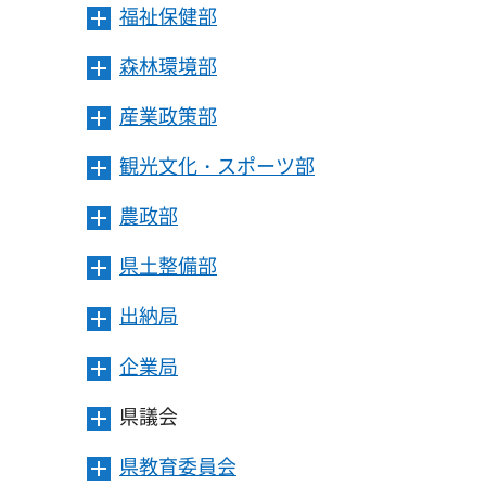
ー
開
ま
福祉保健部
メ
ュ
を
き
す
ニ
ー
開
ま
森林環境部
メ
ュ
を
き
す
ニ
ー
開
ま
産業政策部
メ
ュ
を
き
す
ニ
ー
開
ま
観光文化・スポーツ部
メ
ュ
を
き
す
ニ
ー
開
ま
農政部
メ
ュ
を
き
す
ニ
ー
開
ま
県土整備部
メ
ュ
を
き
す
ニ
ー
開
ま
出納局
メ
ュ
を
き
す
ニ
ー
開
ま
企業局
メ
ュ
を
き
す
ニ
ー
開
ま
県議会
メ
ュ
を
き
す
ニ
ー
開
ま
県教育委員会
メ
ュ
を
き