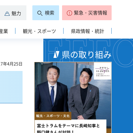
検索
緊急・災害情報
魅力
産業
観光・スポーツ
県政情報・統計
県の取り組み
7年4月25日