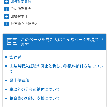
き
ー
県教育委員会
メ
す
開
ュ
ま
を
ニ
き
ー
その他委員会
メ
す
開
ュ
ま
を
ニ
き
ー
県警察本部
メ
す
開
ュ
ま
を
ニ
き
ー
地方独立行政法人
メ
す
開
ュ
ま
を
ニ
き
ー
す
開
ュ
ま
を
き
ー
このページを見た人はこんなページも見てい
す
開
ま
を
ます
き
す
開
ま
き
す
ま
会計課
す
山梨県収入証紙の廃止と新しい手数料納付方法につい
て
県土整備部
税以外の公金の納付について
養育費の相談、支援について