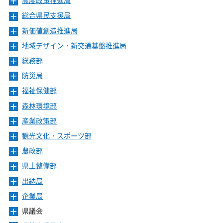
高度政策推進局
メ
ュ
ニ
ー
総合県民支援局
メ
ュ
を
ニ
ー
新価値創造推進局
メ
開
ュ
を
ニ
き
ー
地域デザイン・新交通基盤推進局
メ
開
ュ
ま
を
ニ
き
ー
総務部
メ
す
開
ュ
ま
を
ニ
き
ー
防災局
メ
す
開
ュ
ま
を
ニ
き
ー
福祉保健部
メ
す
開
ュ
ま
を
ニ
き
ー
森林環境部
メ
す
開
ュ
ま
を
ニ
き
ー
産業政策部
メ
す
開
ュ
ま
を
ニ
き
ー
観光文化・スポーツ部
メ
す
開
ュ
ま
を
ニ
き
ー
農政部
メ
す
開
ュ
ま
を
ニ
き
ー
県土整備部
メ
す
開
ュ
ま
を
ニ
き
ー
出納局
メ
す
開
ュ
ま
を
ニ
き
ー
企業局
メ
す
開
ュ
ま
を
ニ
き
ー
県議会
メ
す
開
ュ
ま
を
ニ