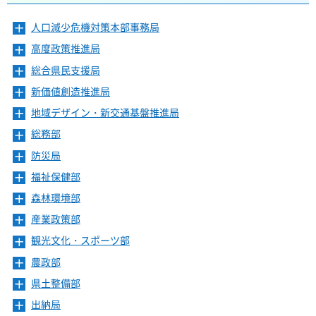
人口減少危機対策本部事務局
メ
ニ
高度政策推進局
メ
ュ
ニ
ー
総合県民支援局
メ
ュ
を
ニ
ー
新価値創造推進局
メ
開
ュ
を
ニ
き
ー
地域デザイン・新交通基盤推進局
メ
開
ュ
ま
を
ニ
き
ー
総務部
メ
す
開
ュ
ま
を
ニ
き
ー
防災局
メ
す
開
ュ
ま
を
ニ
き
ー
福祉保健部
メ
す
開
ュ
ま
を
ニ
き
ー
森林環境部
メ
す
開
ュ
ま
を
ニ
き
ー
産業政策部
メ
す
開
ュ
ま
を
ニ
き
ー
観光文化・スポーツ部
メ
す
開
ュ
ま
を
ニ
き
ー
農政部
メ
す
開
ュ
ま
を
ニ
き
ー
県土整備部
メ
す
開
ュ
ま
を
ニ
き
ー
出納局
メ
す
開
ュ
ま