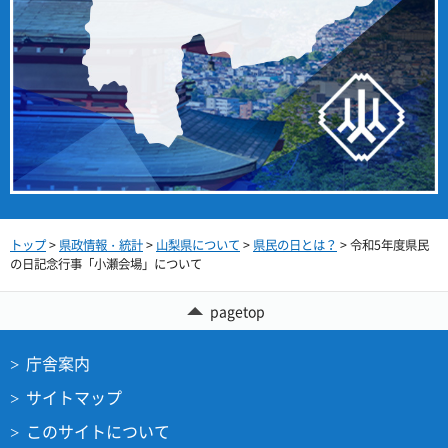
トップ
>
県政情報・統計
>
山梨県について
>
県民の日とは？
> 令和5年度県民
の日記念行事「小瀬会場」について
pagetop
庁舎案内
サイトマップ
このサイトについて