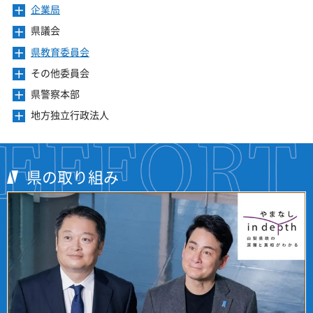
を
ニ
き
ー
企業局
メ
す
開
ュ
ま
を
ニ
き
ー
県議会
メ
す
開
ュ
ま
を
ニ
き
ー
県教育委員会
メ
す
開
ュ
ま
を
ニ
き
ー
その他委員会
メ
す
開
ュ
ま
を
ニ
き
ー
県警察本部
メ
す
開
ュ
ま
を
ニ
き
ー
地方独立行政法人
メ
す
開
ュ
ま
を
ニ
き
ー
す
開
ュ
ま
を
き
ー
す
開
ま
を
県の取り組み
き
す
開
ま
き
す
ま
す