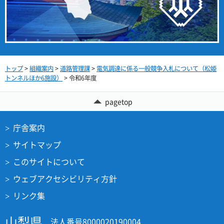
トップ
>
組織案内
>
道路管理課
>
電気調達に係る一般競争入札について（松姫
トンネルほか6施設）
> 令和6年度
pagetop
庁舎案内
サイトマップ
このサイトについて
ウェブアクセシビリティ方針
リンク集
山梨県
法人番号8000020190004