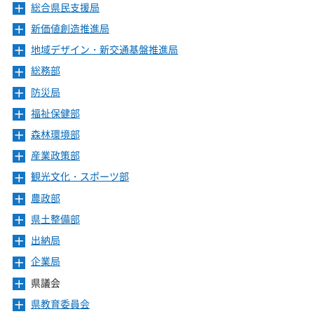
ニ
ー
総合県民支援局
メ
ュ
を
ニ
ー
新価値創造推進局
メ
開
ュ
を
ニ
き
ー
地域デザイン・新交通基盤推進局
メ
開
ュ
ま
を
ニ
き
ー
総務部
メ
す
開
ュ
ま
を
ニ
き
ー
防災局
メ
す
開
ュ
ま
を
ニ
き
ー
福祉保健部
メ
す
開
ュ
ま
を
ニ
き
ー
森林環境部
メ
す
開
ュ
ま
を
ニ
き
ー
産業政策部
メ
す
開
ュ
ま
を
ニ
き
ー
観光文化・スポーツ部
メ
す
開
ュ
ま
を
ニ
き
ー
農政部
メ
す
開
ュ
ま
を
ニ
き
ー
県土整備部
メ
す
開
ュ
ま
を
ニ
き
ー
出納局
メ
す
開
ュ
ま
を
ニ
き
ー
企業局
メ
す
開
ュ
ま
を
ニ
き
ー
県議会
メ
す
開
ュ
ま
を
ニ
き
ー
県教育委員会
メ
す
開
ュ
ま