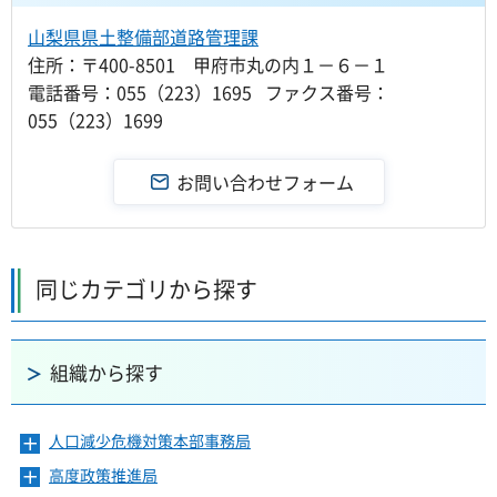
山梨県県土整備部道路管理課
住所：〒400-8501 甲府市丸の内１－６－１
電話番号：055（223）1695 ファクス番号：
055（223）1699
同じカテゴリから探す
組織から探す
人口減少危機対策本部事務局
メ
ニ
高度政策推進局
メ
ュ