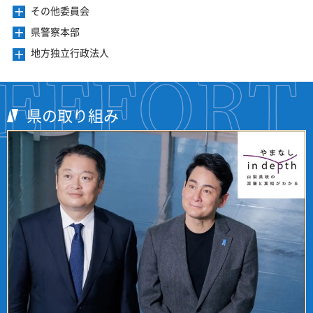
を
ニ
き
ー
その他委員会
メ
す
開
ュ
ま
を
ニ
き
ー
県警察本部
メ
す
開
ュ
ま
を
ニ
き
ー
地方独立行政法人
メ
す
開
ュ
ま
を
ニ
き
ー
す
開
ュ
ま
を
き
ー
す
開
ま
を
県の取り組み
き
す
開
ま
き
す
ま
す