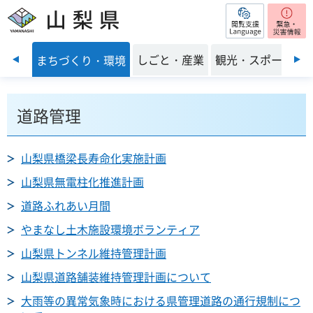
閲覧支援
山梨県
前のスライドを表示
・福祉
しごと・産業
観光・スポーツ
まちづくり・環境
道路管理
山梨県橋梁長寿命化実施計画
山梨県無電柱化推進計画
道路ふれあい月間
やまなし土木施設環境ボランティア
山梨県トンネル維持管理計画
山梨県道路舗装維持管理計画について
大雨等の異常気象時における県管理道路の通行規制につ