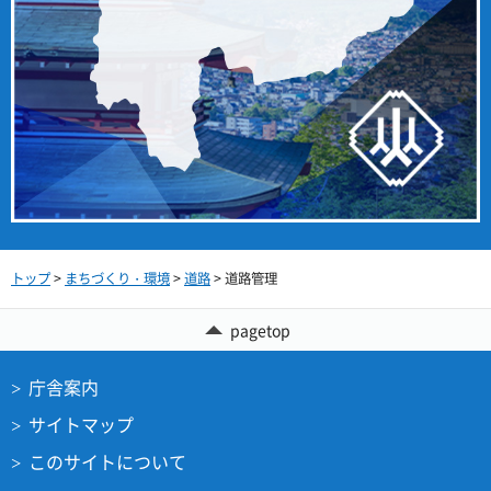
トップ
>
まちづくり・環境
>
道路
> 道路管理
pagetop
庁舎案内
サイトマップ
このサイトについて