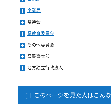
ュ
を
き
す
ニ
ー
開
ま
企業局
メ
ュ
を
き
す
ニ
ー
開
ま
県議会
メ
ュ
を
き
す
ニ
ー
開
ま
県教育委員会
メ
ュ
を
き
す
ニ
ー
開
ま
その他委員会
メ
ュ
を
き
す
ニ
ー
開
ま
県警察本部
メ
ュ
を
き
す
ニ
ー
開
ま
地方独立行政法人
メ
ュ
を
き
す
ニ
ー
開
ま
ュ
を
き
す
ー
開
ま
を
このページを見た人はこん
き
す
開
ま
き
す