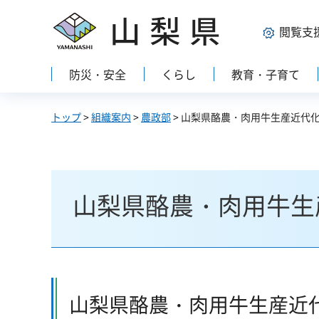
山梨県
閲覧支
防災・安全
くらし
教育・子育て
トップ
>
組織案内
>
農政部
> 山梨県酪農・肉用牛生産近代
山梨県酪農・肉用牛生
山梨県酪農・肉用牛生産近