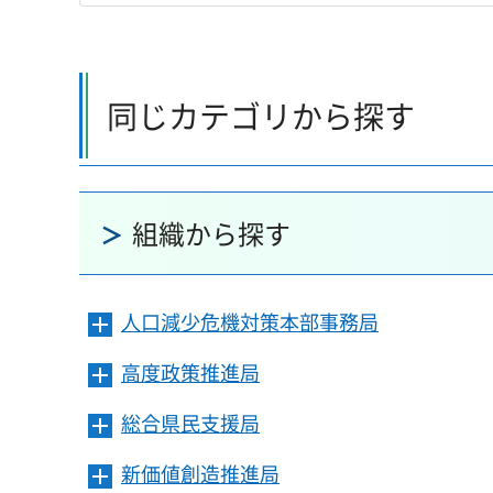
同じカテゴリから探す
組織から探す
人口減少危機対策本部事務局
メ
ニ
高度政策推進局
メ
ュ
ニ
ー
総合県民支援局
メ
ュ
を
ニ
ー
開
新価値創造推進局
メ
ュ
を
き