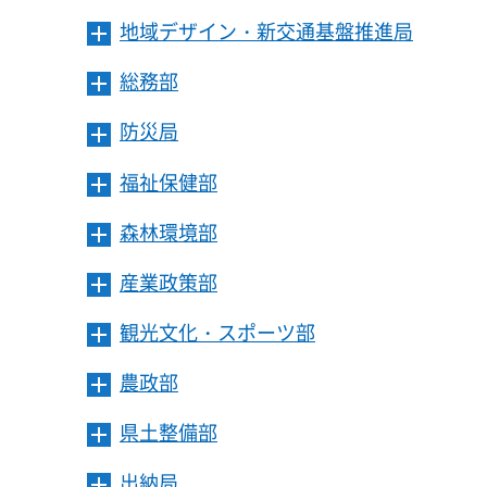
ニ
ー
開
ま
地域デザイン・新交通基盤推進局
メ
ュ
を
き
す
ニ
ー
開
ま
総務部
メ
ュ
を
き
す
ニ
ー
開
ま
防災局
メ
ュ
を
き
す
ニ
ー
開
ま
福祉保健部
メ
ュ
を
き
す
ニ
ー
開
ま
森林環境部
メ
ュ
を
き
す
ニ
ー
開
ま
産業政策部
メ
ュ
を
き
す
ニ
ー
開
ま
観光文化・スポーツ部
メ
ュ
を
き
す
ニ
ー
開
ま
農政部
メ
ュ
を
き
す
ニ
ー
開
ま
県土整備部
メ
ュ
を
き
す
ニ
ー
開
ま
出納局
メ