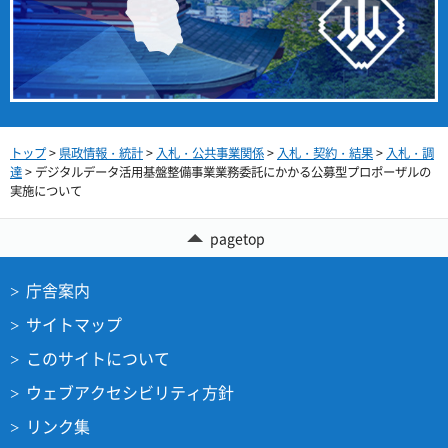
トップ
>
県政情報・統計
>
入札・公共事業関係
>
入札・契約・結果
>
入札・調
達
> デジタルデータ活用基盤整備事業業務委託にかかる公募型プロポーザルの
実施について
pagetop
庁舎案内
サイトマップ
このサイトについて
ウェブアクセシビリティ方針
リンク集