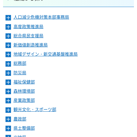
人口減少危機対策本部事務局
メ
ニ
高度政策推進局
メ
ュ
ニ
ー
総合県民支援局
メ
ュ
を
ニ
ー
新価値創造推進局
メ
開
ュ
を
ニ
き
ー
地域デザイン・新交通基盤推進局
メ
開
ュ
ま
を
ニ
き
ー
総務部
メ
す
開
ュ
ま
を
ニ
き
ー
防災局
メ
す
開
ュ
ま
を
ニ
き
ー
福祉保健部
メ
す
開
ュ
ま
を
ニ
き
ー
森林環境部
メ
す
開
ュ
ま
を
ニ
き
ー
産業政策部
メ
す
開
ュ
ま
を
ニ
き
ー
観光文化・スポーツ部
メ
す
開
ュ
ま
を
ニ
き
ー
農政部
メ
す
開
ュ
ま
を
ニ
き
ー
県土整備部
メ
す
開
ュ
ま
を
ニ
き
ー
出納局