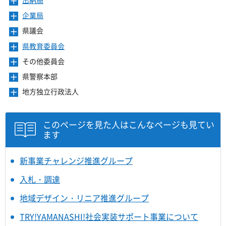
メ
す
開
ュ
ま
を
ニ
き
ー
企業局
メ
す
開
ュ
ま
を
ニ
き
ー
県議会
メ
す
開
ュ
ま
を
ニ
き
ー
県教育委員会
メ
す
開
ュ
ま
を
ニ
き
ー
その他委員会
メ
す
開
ュ
ま
を
ニ
き
ー
県警察本部
メ
す
開
ュ
ま
を
ニ
き
ー
地方独立行政法人
メ
す
開
ュ
ま
を
ニ
き
ー
す
開
ュ
ま
を
き
ー
このページを見た人はこんなページも見てい
す
開
ま
を
ます
き
す
開
ま
き
す
ま
新事業チャレンジ推進グループ
す
入札・調達
地域デザイン・リニア推進グループ
TRY!YAMANASHI!社会実装サポート事業について