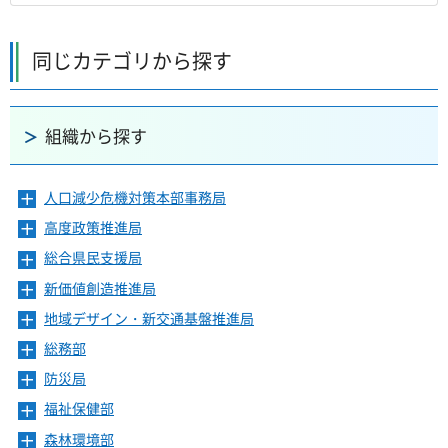
同じカテゴリから探す
組織から探す
人口減少危機対策本部事務局
メ
ニ
高度政策推進局
メ
ュ
ニ
ー
総合県民支援局
メ
ュ
を
ニ
ー
新価値創造推進局
メ
開
ュ
を
ニ
き
ー
地域デザイン・新交通基盤推進局
メ
開
ュ
ま
を
ニ
き
ー
総務部
メ
す
開
ュ
ま
を
ニ
き
ー
防災局
メ
す
開
ュ
ま
を
ニ
き
ー
福祉保健部
メ
す
開
ュ
ま
を
ニ
き
ー
森林環境部
メ
す
開