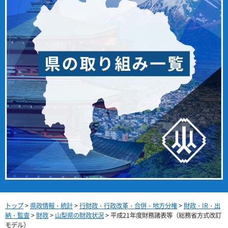
トップ
>
県政情報・統計
>
行財政・行政改革・合併・地方分権
>
財政・IR・出
納・監査
>
財政
>
山梨県の財政状況
> 平成21年度財務諸表等（総務省方式改訂
モデル）