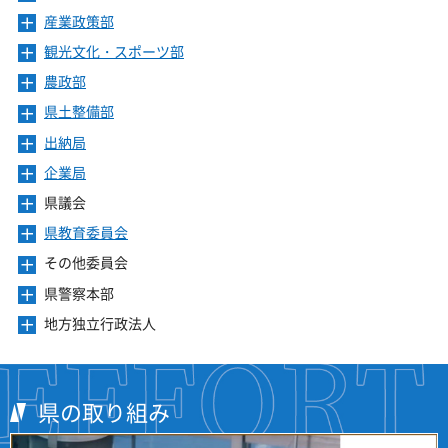
ュ
ま
を
ニ
き
ー
産業政策部
メ
す
開
ュ
ま
を
ニ
き
ー
観光文化・スポーツ部
メ
す
開
ュ
ま
を
ニ
き
ー
農政部
メ
す
開
ュ
ま
を
ニ
き
ー
県土整備部
メ
す
開
ュ
ま
を
ニ
き
ー
出納局
メ
す
開
ュ
ま
を
ニ
き
ー
企業局
メ
す
開
ュ
ま
を
ニ
き
ー
県議会
メ
す
開
ュ
ま
を
ニ
き
ー
県教育委員会
メ
す
開
ュ
ま
を
ニ
き
ー
その他委員会
メ
す
開
ュ
ま
を
ニ
き
ー
県警察本部
メ
す
開
ュ
ま
を
ニ
き
ー
地方独立行政法人
メ
す
開
ュ
ま
を
ニ
き
ー
す
開
ュ
ま
を
き
ー
す
開
ま
を
県の取り組み
き
す
開
ま
き
す