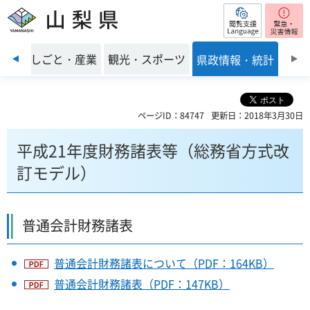
閲覧支援
山梨県
前のスライドを表示
環境
しごと・産業
観光・スポーツ
県政情報・統計
ページID：84747
更新日：2018年3月30日
平成21年度財務諸表等（総務省方式改
訂モデル）
普通会計財務諸表
普通会計財務諸表について（PDF：164KB）
普通会計財務諸表（PDF：147KB）