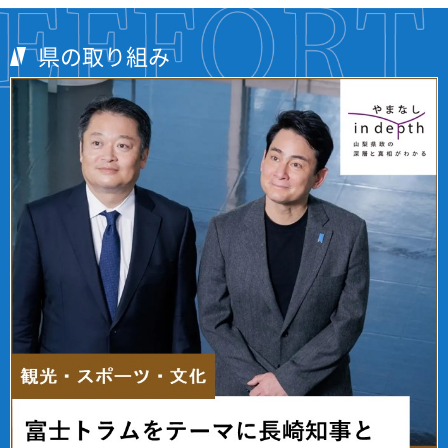
す
開
ュ
ま
を
き
ー
す
開
ま
を
県の取り組み
き
す
開
ま
き
す
ま
す