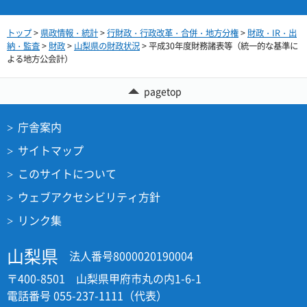
トップ
>
県政情報・統計
>
行財政・行政改革・合併・地方分権
>
財政・IR・出
納・監査
>
財政
>
山梨県の財政状況
> 平成30年度財務諸表等（統一的な基準に
よる地方公会計）
pagetop
庁舎案内
サイトマップ
このサイトについて
ウェブアクセシビリティ方針
リンク集
山梨県
法人番号8000020190004
〒400-8501 山梨県甲府市丸の内1-6-1
電話番号 055-237-1111（代表）