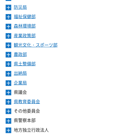
ュ
ま
を
ニ
き
ー
防災局
メ
す
開
ュ
ま
を
ニ
き
ー
福祉保健部
メ
す
開
ュ
ま
を
ニ
き
ー
森林環境部
メ
す
開
ュ
ま
を
ニ
き
ー
産業政策部
メ
す
開
ュ
ま
を
ニ
き
ー
観光文化・スポーツ部
メ
す
開
ュ
ま
を
ニ
き
ー
農政部
メ
す
開
ュ
ま
を
ニ
き
ー
県土整備部
メ
す
開
ュ
ま
を
ニ
き
ー
出納局
メ
す
開
ュ
ま
を
ニ
き
ー
企業局
メ
す
開
ュ
ま
を
ニ
き
ー
県議会
メ
す
開
ュ
ま
を
ニ
き
ー
県教育委員会
メ
す
開
ュ
ま
を
ニ
き
ー
その他委員会
メ
す
開
ュ
ま
を
ニ
き
ー
県警察本部
メ
す
開
ュ
ま
を
ニ
き
ー
地方独立行政法人
メ
す
開
ュ
ま
を
ニ
き
ー