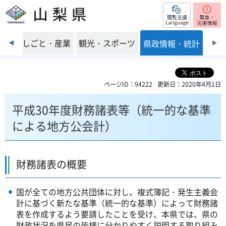
閲覧支援
山梨県
前のスライドを表示
環境
しごと・産業
観光・スポーツ
県政情報・統計
ページID：94222
更新日：2020年4月1日
平成30年度財務諸表等（統一的な基準
による地方公会計）
財務諸表の概要
国が全ての地方公共団体に対し、複式簿記・発生主義会
計に基づく新たな基準（統一的な基準）によって財務諸
表を作成するよう要請したことを受け、本県では、県の
財政状況を県民の皆様に分かりやすく説明する取り組み