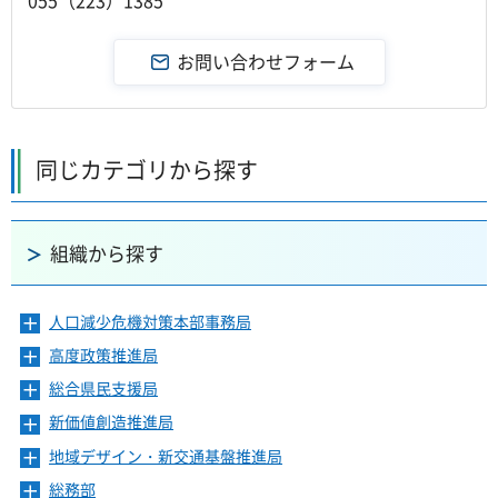
同じカテゴリから探す
組織から探す
人口減少危機対策本部事務局
メ
ニ
高度政策推進局
メ
ュ
ニ
ー
総合県民支援局
メ
ュ
を
ニ
ー
新価値創造推進局
メ
開
ュ
を
ニ
き
ー
地域デザイン・新交通基盤推進局
メ
開
ュ
ま
を
ニ
き
ー
総務部
メ
す
開