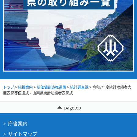
トップ
>
組織案内
>
新価値創造推進局
>
統計調査課
> 令和7年度統計功績者大
臣表彰等伝達式・山梨県統計功績者表彰式
pagetop
庁舎案内
サイトマップ