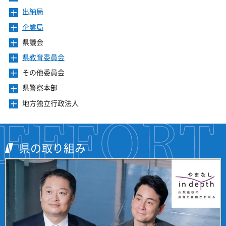
ュ
ま
を
ニ
き
ー
出納局
メ
す
開
ュ
ま
を
ニ
き
ー
企業局
メ
す
開
ュ
ま
を
ニ
き
ー
県議会
メ
す
開
ュ
ま
を
ニ
き
ー
県教育委員会
メ
す
開
ュ
ま
を
ニ
き
ー
その他委員会
メ
す
開
ュ
ま
を
ニ
き
ー
県警察本部
メ
す
開
ュ
ま
を
ニ
き
ー
地方独立行政法人
メ
す
開
ュ
ま
を
ニ
き
ー
す
開
ュ
ま
を
き
ー
す
開
ま
を
県の取り組み
き
す
開
ま
き
す
ま
す