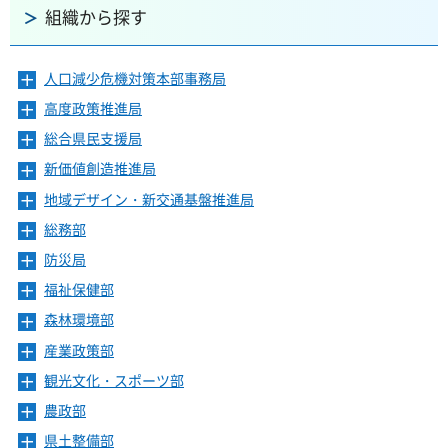
組織から探す
人口減少危機対策本部事務局
メ
ニ
高度政策推進局
メ
ュ
ニ
ー
総合県民支援局
メ
ュ
を
ニ
ー
新価値創造推進局
メ
開
ュ
を
ニ
き
ー
地域デザイン・新交通基盤推進局
メ
開
ュ
ま
を
ニ
き
ー
総務部
メ
す
開
ュ
ま
を
ニ
き
ー
防災局
メ
す
開
ュ
ま
を
ニ
き
ー
福祉保健部
メ
す
開
ュ
ま
を
ニ
き
ー
森林環境部
メ
す
開
ュ
ま
を
ニ
き
ー
産業政策部
メ
す
開
ュ
ま
を
ニ
き
ー
観光文化・スポーツ部
メ
す
開
ュ
ま
を
ニ
き
ー
農政部
メ
す
開
ュ
ま
を
ニ
き
ー
県土整備部
メ
す
開