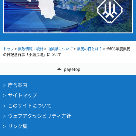
トップ
>
県政情報・統計
>
山梨県について
>
県民の日とは？
> 令和6年度県民
の日記念行事「小瀬会場」について
pagetop
庁舎案内
サイトマップ
このサイトについて
ウェブアクセシビリティ方針
リンク集