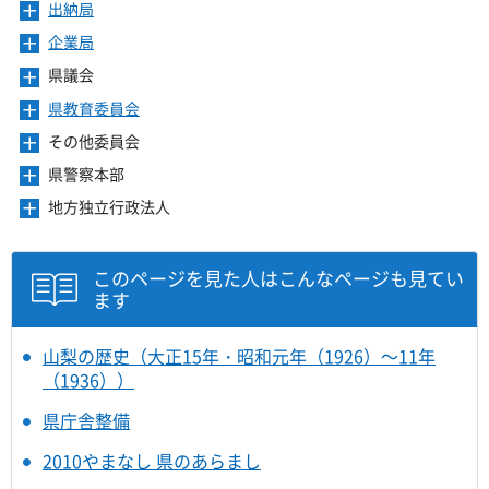
き
ー
出納局
メ
す
開
ュ
ま
を
ニ
き
ー
企業局
メ
す
開
ュ
ま
を
ニ
き
ー
県議会
メ
す
開
ュ
ま
を
ニ
き
ー
県教育委員会
メ
す
開
ュ
ま
を
ニ
き
ー
その他委員会
メ
す
開
ュ
ま
を
ニ
き
ー
県警察本部
メ
す
開
ュ
ま
を
ニ
き
ー
地方独立行政法人
メ
す
開
ュ
ま
を
ニ
き
ー
す
開
ュ
ま
を
き
ー
このページを見た人はこんなページも見てい
す
開
ま
を
ます
き
す
開
ま
き
す
ま
山梨の歴史（大正15年・昭和元年（1926）～11年
す
（1936））
県庁舎整備
2010やまなし 県のあらまし