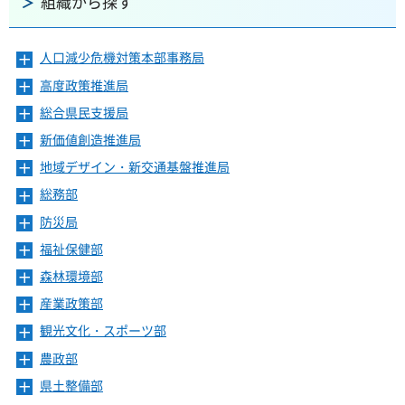
組織から探す
人口減少危機対策本部事務局
メ
ニ
高度政策推進局
メ
ュ
ニ
ー
総合県民支援局
メ
ュ
を
ニ
ー
新価値創造推進局
メ
開
ュ
を
ニ
き
ー
地域デザイン・新交通基盤推進局
メ
開
ュ
ま
を
ニ
き
ー
総務部
メ
す
開
ュ
ま
を
ニ
き
ー
防災局
メ
す
開
ュ
ま
を
ニ
き
ー
福祉保健部
メ
す
開
ュ
ま
を
ニ
き
ー
森林環境部
メ
す
開
ュ
ま
を
ニ
き
ー
産業政策部
メ
す
開
ュ
ま
を
ニ
き
ー
観光文化・スポーツ部
メ
す
開
ュ
ま
を
ニ
き
ー
農政部
メ
す
開
ュ
ま
を
ニ
き
ー
県土整備部
メ
す
開
ュ
ま
を
ニ