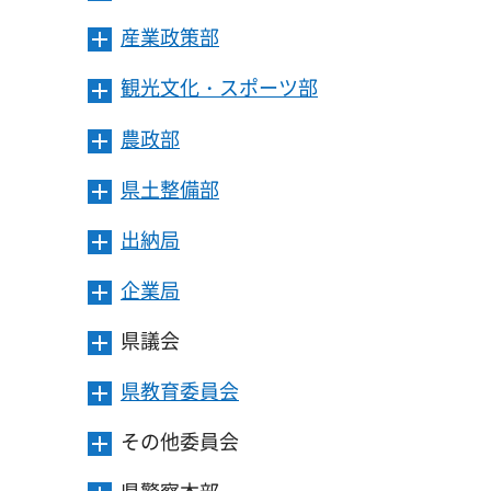
き
す
ニ
ー
開
ま
産業政策部
メ
ュ
を
き
す
ニ
ー
開
ま
観光文化・スポーツ部
メ
ュ
を
き
す
ニ
ー
開
ま
農政部
メ
ュ
を
き
す
ニ
ー
開
ま
県土整備部
メ
ュ
を
き
す
ニ
ー
開
ま
出納局
メ
ュ
を
き
す
ニ
ー
開
ま
企業局
メ
ュ
を
き
す
ニ
ー
開
ま
県議会
メ
ュ
を
き
す
ニ
ー
開
ま
県教育委員会
メ
ュ
を
き
す
ニ
ー
開
ま
その他委員会
メ
ュ
を
き
す
ニ
ー
開
ま