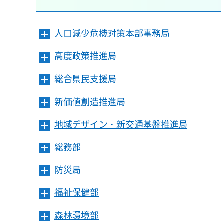
人口減少危機対策本部事務局
メ
ニ
高度政策推進局
メ
ュ
ニ
ー
総合県民支援局
メ
ュ
を
ニ
ー
開
新価値創造推進局
メ
ュ
を
き
ニ
ー
開
ま
地域デザイン・新交通基盤推進局
メ
ュ
を
き
す
ニ
ー
開
ま
総務部
メ
ュ
を
き
す
ニ
ー
開
ま
防災局
メ
ュ
を
き
す
ニ
ー
開
ま
福祉保健部
メ
ュ
を
き
す
ニ
ー
開
ま
森林環境部
メ
ュ
を