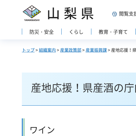
山梨県
閲覧支
防災・安全
くらし
教育・子育て
トップ
>
組織案内
>
産業政策部
>
産業振興課
> 産地応援！
産地応援！県産酒の庁
ワイン