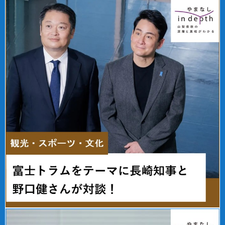
す
ま
す