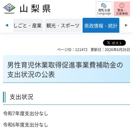
閲覧支援
山梨県
前のスライドを表示
環境
しごと・産業
観光・スポーツ
県政情報・統計
ページID：121472
更新日：2026年6月26日
男性育児休業取得促進事業費補助金の
支出状況の公表
支出状況
令和7年度支出分なし
令和6年度支出分なし