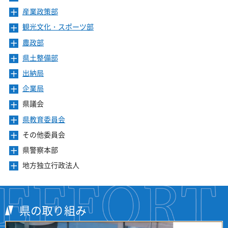
ュ
ま
を
ニ
き
ー
産業政策部
メ
す
開
ュ
ま
を
ニ
き
ー
観光文化・スポーツ部
メ
す
開
ュ
ま
を
ニ
き
ー
農政部
メ
す
開
ュ
ま
を
ニ
き
ー
県土整備部
メ
す
開
ュ
ま
を
ニ
き
ー
出納局
メ
す
開
ュ
ま
を
ニ
き
ー
企業局
メ
す
開
ュ
ま
を
ニ
き
ー
県議会
メ
す
開
ュ
ま
を
ニ
き
ー
県教育委員会
メ
す
開
ュ
ま
を
ニ
き
ー
その他委員会
メ
す
開
ュ
ま
を
ニ
き
ー
県警察本部
メ
す
開
ュ
ま
を
ニ
き
ー
地方独立行政法人
メ
す
開
ュ
ま
を
ニ
き
ー
す
開
ュ
ま
を
き
ー
す
開
ま
を
県の取り組み
き
す
開
ま
き