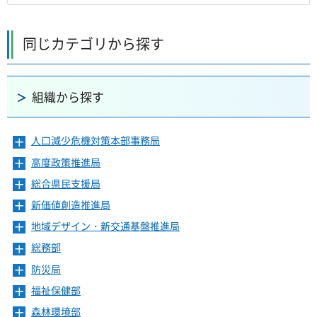
同じカテゴリから探す
組織から探す
人口減少危機対策本部事務局
メ
ニ
高度政策推進局
メ
ュ
ニ
ー
総合県民支援局
メ
ュ
を
ニ
ー
新価値創造推進局
メ
開
ュ
を
ニ
き
ー
地域デザイン・新交通基盤推進局
メ
開
ュ
ま
を
ニ
き
ー
総務部
メ
す
開
ュ
ま
を
ニ
き
ー
防災局
メ
す
開
ュ
ま
を
ニ
き
ー
福祉保健部
メ
す
開
ュ
ま
を
ニ
き
ー
森林環境部
メ
す
開