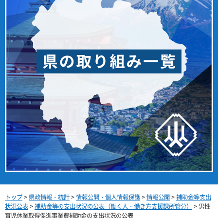
トップ
>
県政情報・統計
>
情報公開・個人情報保護
>
情報公開
>
補助金等支出
状況公表
>
補助金等の支出状況の公表（働く人・働き方支援課所管分）
> 男性
育児休業取得促進事業費補助金の支出状況の公表