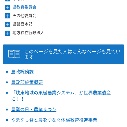
開
ュ
ま
を
ニ
き
ー
県教育委員会
メ
す
開
ュ
ま
を
ニ
き
ー
その他委員会
メ
す
開
ュ
ま
を
ニ
き
ー
県警察本部
メ
す
開
ュ
ま
を
ニ
き
ー
地方独立行政法人
メ
す
開
ュ
ま
を
ニ
き
ー
す
開
ュ
ま
を
き
ー
このページを見た人はこんなページも見てい
す
開
ま
を
ます
き
す
開
ま
き
す
ま
農政総務課
す
農政部施策概要
「峡東地域の果樹農業システム」が世界農業遺産
に！！
農業の日・農業まつり
やまなし食と農をつなぐ体験教育推進事業