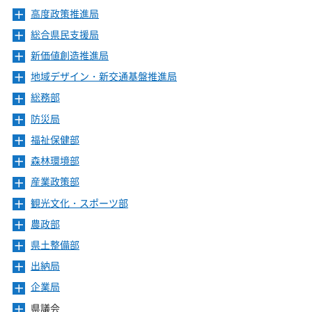
ニ
高度政策推進局
メ
ュ
ニ
ー
総合県民支援局
メ
ュ
を
ニ
ー
新価値創造推進局
メ
開
ュ
を
ニ
き
ー
地域デザイン・新交通基盤推進局
メ
開
ュ
ま
を
ニ
き
ー
総務部
メ
す
開
ュ
ま
を
ニ
き
ー
防災局
メ
す
開
ュ
ま
を
ニ
き
ー
福祉保健部
メ
す
開
ュ
ま
を
ニ
き
ー
森林環境部
メ
す
開
ュ
ま
を
ニ
き
ー
産業政策部
メ
す
開
ュ
ま
を
ニ
き
ー
観光文化・スポーツ部
メ
す
開
ュ
ま
を
ニ
き
ー
農政部
メ
す
開
ュ
ま
を
ニ
き
ー
県土整備部
メ
す
開
ュ
ま
を
ニ
き
ー
出納局
メ
す
開
ュ
ま
を
ニ
き
ー
企業局
メ
す
開
ュ
ま
を
ニ
き
ー
県議会
メ
す