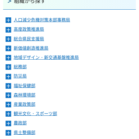
組織から探す
人口減少危機対策本部事務局
メ
ニ
高度政策推進局
メ
ュ
ニ
ー
総合県民支援局
メ
ュ
を
ニ
ー
新価値創造推進局
メ
開
ュ
を
ニ
き
ー
地域デザイン・新交通基盤推進局
メ
開
ュ
ま
を
ニ
き
ー
総務部
メ
す
開
ュ
ま
を
ニ
き
ー
防災局
メ
す
開
ュ
ま
を
ニ
き
ー
福祉保健部
メ
す
開
ュ
ま
を
ニ
き
ー
森林環境部
メ
す
開
ュ
ま
を
ニ
き
ー
産業政策部
メ
す
開
ュ
ま
を
ニ
き
ー
観光文化・スポーツ部
メ
す
開
ュ
ま
を
ニ
き
ー
農政部
メ
す
開
ュ
ま
を
ニ
き
ー
県土整備部
メ
す
開
ュ
ま
を
ニ