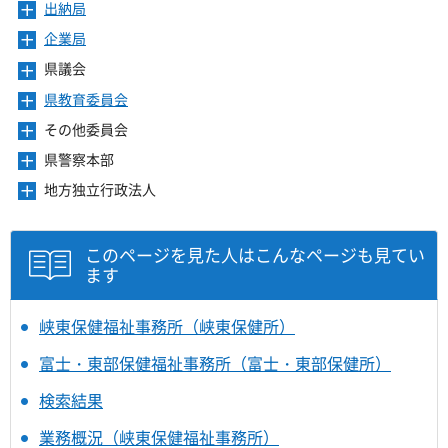
き
ー
出納局
メ
す
開
ュ
ま
を
ニ
き
ー
企業局
メ
す
開
ュ
ま
を
ニ
き
ー
県議会
メ
す
開
ュ
ま
を
ニ
き
ー
県教育委員会
メ
す
開
ュ
ま
を
ニ
き
ー
その他委員会
メ
す
開
ュ
ま
を
ニ
き
ー
県警察本部
メ
す
開
ュ
ま
を
ニ
き
ー
地方独立行政法人
メ
す
開
ュ
ま
を
ニ
き
ー
す
開
ュ
ま
を
き
ー
このページを見た人はこんなページも見てい
す
開
ま
を
ます
き
す
開
ま
き
す
ま
峡東保健福祉事務所（峡東保健所）
す
富士・東部保健福祉事務所（富士・東部保健所）
検索結果
業務概況（峡東保健福祉事務所）