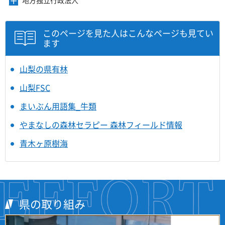
メ
す
開
ュ
ま
を
ニ
き
ー
す
開
ュ
ま
を
き
ー
このページを見た人はこんなページも見てい
す
開
ま
を
ます
き
す
開
ま
き
す
ま
山梨の県有林
す
山梨FSC
まいぶん用語集_牛類
やまなしの森林セラピー 森林フィールド情報
青木ヶ原樹海
県の取り組み