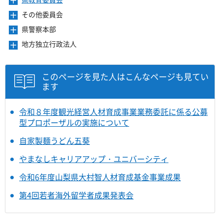
メ
す
開
ュ
ま
を
ニ
き
ー
その他委員会
メ
す
開
ュ
ま
を
ニ
き
ー
県警察本部
メ
す
開
ュ
ま
を
ニ
き
ー
地方独立行政法人
メ
す
開
ュ
ま
を
ニ
き
ー
す
開
ュ
ま
を
き
ー
このページを見た人はこんなページも見てい
す
開
ま
を
ます
き
す
開
ま
き
す
ま
令和８年度観光経営人材育成事業業務委託に係る公募
す
型プロポーザルの実施について
自家製麺うどん五葵
やまなしキャリアアップ・ユニバーシティ
令和6年度山梨県大村智人材育成基金事業成果
第4回若者海外留学者成果発表会