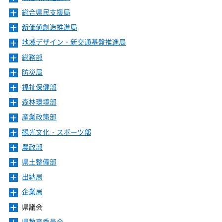
ュ
ニ
ー
総合県民支援局
メ
ュ
を
ニ
ー
新価値創造推進局
メ
開
ュ
を
ニ
き
ー
地域デザイン・新交通基盤推進局
メ
開
ュ
ま
を
ニ
き
ー
総務部
メ
す
開
ュ
ま
を
ニ
き
ー
防災局
メ
す
開
ュ
ま
を
ニ
き
ー
福祉保健部
メ
す
開
ュ
ま
を
ニ
き
ー
森林環境部
メ
す
開
ュ
ま
を
ニ
き
ー
産業政策部
メ
す
開
ュ
ま
を
ニ
き
ー
観光文化・スポーツ部
メ
す
開
ュ
ま
を
ニ
き
ー
農政部
メ
す
開
ュ
ま
を
ニ
き
ー
県土整備部
メ
す
開
ュ
ま
を
ニ
き
ー
出納局
メ
す
開
ュ
ま
を
ニ
き
ー
企業局
メ
す
開
ュ
ま
を
ニ
き
ー
県議会
メ
す
開
ュ
ま
を
ニ
き
ー
県教育委員会