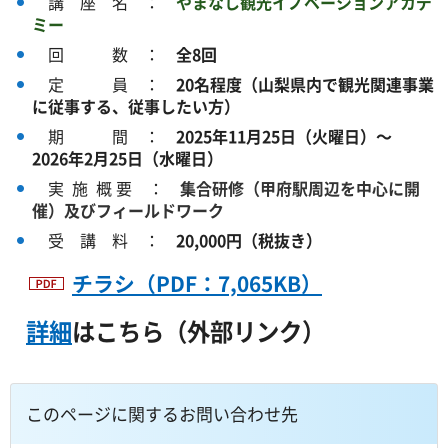
講 座 名 ：
やまなし観光イノベーションアカデ
ミー
回 数 ：
全8回
定 員 ：
20名程度（山梨県内で観光関連事業
に従事する、従事したい方）
期 間 ：
2025年11月25日（火曜日）～
2026年2月25日（水曜日）
実 施 概 要 ：
集合研修（甲府駅周辺を中心に開
催）及びフィールドワーク
受 講 料 ：
20,000円（税抜き）
チラシ（PDF：7,065KB）
詳細
はこちら（外部リンク）
このページに関するお問い合わせ先