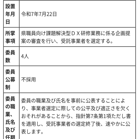
設置
年月
令和7年7月22日
日
所掌
県職員向け課題解決型ＤＸ研修業務に係る企画提
事項
案の審査を行い、受託事業者を選定する。
委員
4人
数
委員
公募
不採用
制
委員
委員の職業及び氏名を事前に公表することによ
の職
り、事業者選定に際しての公平及び適正さを欠く
業、
おそれがあることから、指針第7条第1項ただし書
氏名
を適用し、受託事業者の選定終了後、速やかに公
及び
表します。
任期