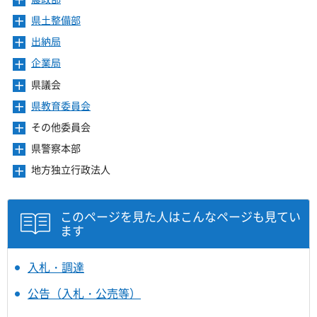
メ
す
開
ュ
ま
を
ニ
き
ー
県土整備部
メ
す
開
ュ
ま
を
ニ
き
ー
出納局
メ
す
開
ュ
ま
を
ニ
き
ー
企業局
メ
す
開
ュ
ま
を
ニ
き
ー
県議会
メ
す
開
ュ
ま
を
ニ
き
ー
県教育委員会
メ
す
開
ュ
ま
を
ニ
き
ー
その他委員会
メ
す
開
ュ
ま
を
ニ
き
ー
県警察本部
メ
す
開
ュ
ま
を
ニ
き
ー
地方独立行政法人
メ
す
開
ュ
ま
を
ニ
き
ー
す
開
ュ
ま
を
き
ー
このページを見た人はこんなページも見てい
す
開
ま
を
ます
き
す
開
ま
き
す
ま
入札・調達
す
公告（入札・公売等）