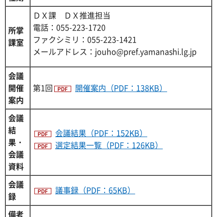
ＤＸ課 ＤＸ推進担当
電話：055-223-1720
所掌
ファクシミリ：055-223-1421
課室
メールアドレス：jouho@pref.yamanashi.lg.jp
会議
開催
第1回
開催案内（PDF：138KB）
案内
会議
結
会議結果（PDF：152KB）
果・
選定結果一覧（PDF：126KB）
会議
資料
会議
議事録（PDF：65KB）
録
備考