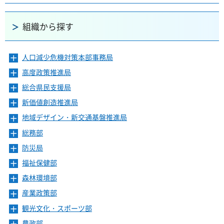
組織から探す
人口減少危機対策本部事務局
メ
ニ
高度政策推進局
メ
ュ
ニ
ー
総合県民支援局
メ
ュ
を
ニ
ー
新価値創造推進局
メ
開
ュ
を
ニ
き
ー
地域デザイン・新交通基盤推進局
メ
開
ュ
ま
を
ニ
き
ー
総務部
メ
す
開
ュ
ま
を
ニ
き
ー
防災局
メ
す
開
ュ
ま
を
ニ
き
ー
福祉保健部
メ
す
開
ュ
ま
を
ニ
き
ー
森林環境部
メ
す
開
ュ
ま
を
ニ
き
ー
産業政策部
メ
す
開
ュ
ま
を
ニ
き
ー
観光文化・スポーツ部
メ
す
開
ュ
ま
を
ニ
き
ー
農政部