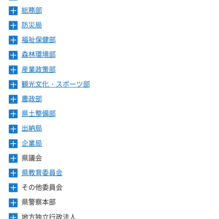
ま
を
ニ
き
ー
総務部
メ
す
開
ュ
ま
を
ニ
き
ー
防災局
メ
す
開
ュ
ま
を
ニ
き
ー
福祉保健部
メ
す
開
ュ
ま
を
ニ
き
ー
森林環境部
メ
す
開
ュ
ま
を
ニ
き
ー
産業政策部
メ
す
開
ュ
ま
を
ニ
き
ー
観光文化・スポーツ部
メ
す
開
ュ
ま
を
ニ
き
ー
農政部
メ
す
開
ュ
ま
を
ニ
き
ー
県土整備部
メ
す
開
ュ
ま
を
ニ
き
ー
出納局
メ
す
開
ュ
ま
を
ニ
き
ー
企業局
メ
す
開
ュ
ま
を
ニ
き
ー
県議会
メ
す
開
ュ
ま
を
ニ
き
ー
県教育委員会
メ
す
開
ュ
ま
を
ニ
き
ー
その他委員会
メ
す
開
ュ
ま
を
ニ
き
ー
県警察本部
メ
す
開
ュ
ま
を
ニ
き
ー
地方独立行政法人
メ
す