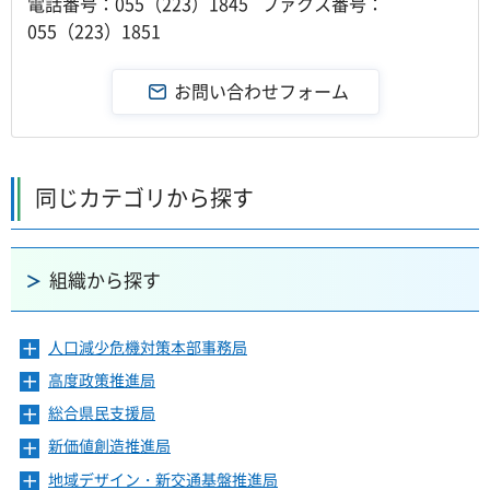
電話番号：055（223）1845 ファクス番号：
055（223）1851
同じカテゴリから探す
組織から探す
人口減少危機対策本部事務局
メ
ニ
高度政策推進局
メ
ュ
ニ
ー
総合県民支援局
メ
ュ
を
ニ
ー
新価値創造推進局
メ
開
ュ
を
ニ
き
ー
地域デザイン・新交通基盤推進局
メ
開
ュ