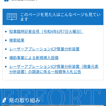
開
ュ
ま
を
ニ
き
ー
す
開
ュ
ま
を
き
ー
このページを見た人はこんなページも見てい
す
開
ま
を
ます
き
す
開
ま
き
す
ま
知事臨時記者会見（令和4年6月7日火曜日）
す
検索結果
レーザーアブレーションICP質量分析装置
補助事業による新規導入設備
レーザーアブレーションICP質量分析装置（微量元素
分析装置）の調達に係る一般競争入札公告
県の取り組み