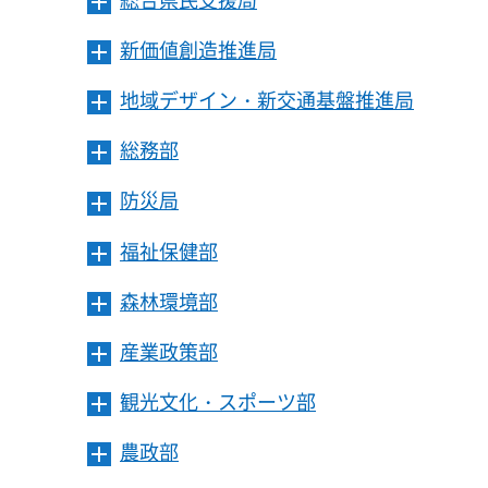
メ
ュ
を
ニ
ー
開
新価値創造推進局
メ
ュ
を
き
ニ
ー
開
ま
地域デザイン・新交通基盤推進局
メ
ュ
を
き
す
ニ
ー
開
ま
総務部
メ
ュ
を
き
す
ニ
ー
開
ま
防災局
メ
ュ
を
き
す
ニ
ー
開
ま
福祉保健部
メ
ュ
を
き
す
ニ
ー
開
ま
森林環境部
メ
ュ
を
き
す
ニ
ー
開
ま
産業政策部
メ
ュ
を
き
す
ニ
ー
開
ま
観光文化・スポーツ部
メ
ュ
を
き
す
ニ
ー
開
ま
農政部
メ
ュ
を
き
す
ニ
ー