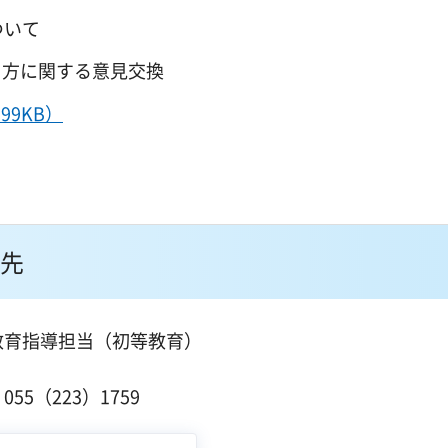
ついて
に関する意見交換
99KB）
先
教育指導担当（初等教育）
１
55（223）1759