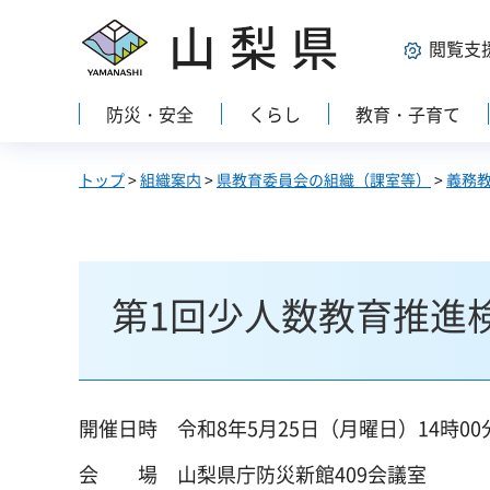
山梨県
閲覧支
防災・安全
くらし
教育・子育て
トップ
>
組織案内
>
県教育委員会の組織（課室等）
>
義務
第1回少人数教育推進
開催日時 令和8年5月25日（月曜日）14時00
会
場 山梨県庁防災新館409会議室