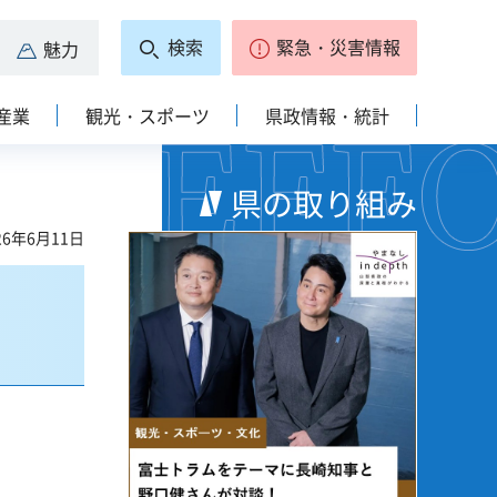
検索
緊急・災害情報
魅力
産業
観光・スポーツ
県政情報・統計
県の取り組み
6年6月11日