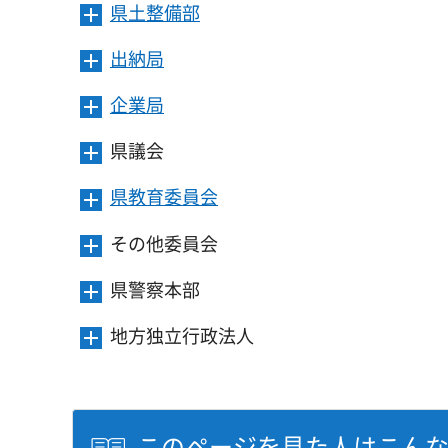
開
ま
県土整備部
メ
ュ
を
き
す
ニ
ー
開
ま
出納局
メ
ュ
を
き
す
ニ
ー
開
ま
企業局
メ
ュ
を
き
す
ニ
ー
開
ま
県議会
メ
ュ
を
き
す
ニ
ー
開
ま
県教育委員会
メ
ュ
を
き
す
ニ
ー
開
ま
その他委員会
メ
ュ
を
き
す
ニ
ー
開
ま
県警察本部
メ
ュ
を
き
す
ニ
ー
開
ま
地方独立行政法人
メ
ュ
を
き
す
ニ
ー
開
ま
ュ
を
き
す
ー
開
ま
を
このページを見た人はこん
き
す