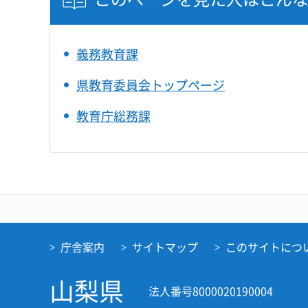
開
ま
き
す
ま
義務教育課
す
県教育委員会トップページ
教育庁総務課
庁舎案内
サイトマップ
このサイトにつ
山梨県
法人番号8000020190004