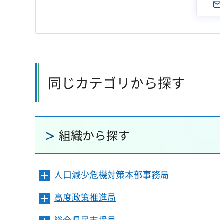
同じカテゴリから探す
組織から探す
人口減少危機対策本部事務局
メ
ニ
高度政策推進局
メ
ュ
ニ
ー
総合県民支援局