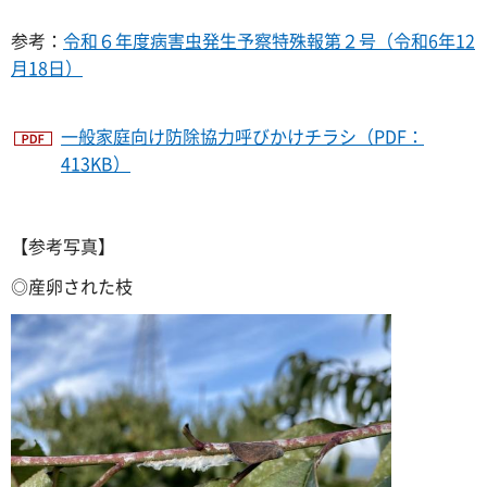
参考：
令和６年度病害虫発生予察特殊報第２号（令和6年12
月18日）
一般家庭向け防除協力呼びかけチラシ（PDF：
413KB）
【参考写真】
◎産卵された枝