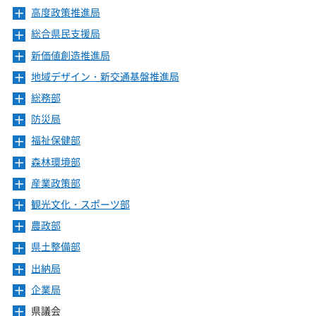
ニ
高度政策推進局
メ
ュ
ニ
ー
総合県民支援局
メ
ュ
を
ニ
ー
新価値創造推進局
メ
開
ュ
を
ニ
き
ー
地域デザイン・新交通基盤推進局
メ
開
ュ
ま
を
ニ
き
ー
総務部
メ
す
開
ュ
ま
を
ニ
き
ー
防災局
メ
す
開
ュ
ま
を
ニ
き
ー
福祉保健部
メ
す
開
ュ
ま
を
ニ
き
ー
森林環境部
メ
す
開
ュ
ま
を
ニ
き
ー
産業政策部
メ
す
開
ュ
ま
を
ニ
き
ー
観光文化・スポーツ部
メ
す
開
ュ
ま
を
ニ
き
ー
農政部
メ
す
開
ュ
ま
を
ニ
き
ー
県土整備部
メ
す
開
ュ
ま
を
ニ
き
ー
出納局
メ
す
開
ュ
ま
を
ニ
き
ー
企業局
メ
す
開
ュ
ま
を
ニ
き
ー
県議会
メ
す
開