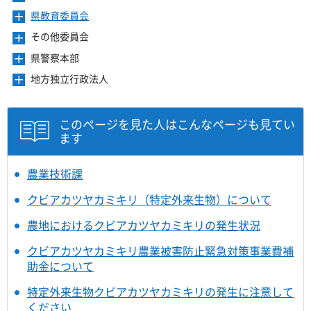
ュ
ま
を
ニ
き
ー
県教育委員会
メ
す
開
ュ
ま
を
ニ
き
ー
その他委員会
メ
す
開
ュ
ま
を
ニ
き
ー
県警察本部
メ
す
開
ュ
ま
を
ニ
き
ー
地方独立行政法人
メ
す
開
ュ
ま
を
ニ
き
ー
す
開
ュ
ま
を
き
ー
このページを見た人はこんなページも見てい
す
開
ま
を
ます
き
す
開
ま
き
す
ま
農業技術課
す
クビアカツヤカミキリ（特定外来生物）について
農地におけるクビアカツヤカミキリの発生状況
クビアカツヤカミキリ農業被害防止緊急対策事業費補
助金について
特定外来生物クビアカツヤカミキリの発生に注意して
ください