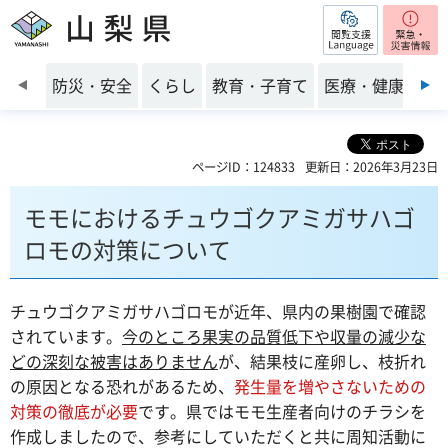
閲覧支援
山梨県
前のスライドを表示
防災・安全
くらし
教育・子育て
医療・健康・福
ページID：124833
更新日：2026年3月23日
モモにおけるチュウゴクアミガサハゴ
ロモの対策について
チュウゴクアミガサハゴロモが近年、県内の果樹園で確認
されています。
今のところ果実の品質低下や収量の減少な
どの深刻な被害はありません
が、結果枝に産卵し、枝折れ
の原因となる恐れがあるため、
発生量を増やさないための
対策の徹底が必要
です。県ではモモ生産者向けのチラシを
作成しましたので、参考にしていただくと共に周知活動に