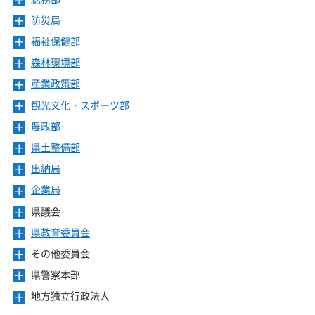
す
開
ュ
ま
を
ニ
き
ー
防災局
メ
す
開
ュ
ま
を
ニ
き
ー
福祉保健部
メ
す
開
ュ
ま
を
ニ
き
ー
森林環境部
メ
す
開
ュ
ま
を
ニ
き
ー
産業政策部
メ
す
開
ュ
ま
を
ニ
き
ー
観光文化・スポーツ部
メ
す
開
ュ
ま
を
ニ
き
ー
農政部
メ
す
開
ュ
ま
を
ニ
き
ー
県土整備部
メ
す
開
ュ
ま
を
ニ
き
ー
出納局
メ
す
開
ュ
ま
を
ニ
き
ー
企業局
メ
す
開
ュ
ま
を
ニ
き
ー
県議会
メ
す
開
ュ
ま
を
ニ
き
ー
県教育委員会
メ
す
開
ュ
ま
を
ニ
き
ー
その他委員会
メ
す
開
ュ
ま
を
ニ
き
ー
県警察本部
メ
す
開
ュ
ま
を
ニ
き
ー
地方独立行政法人
メ
す
開
ュ
ま
を
ニ
き