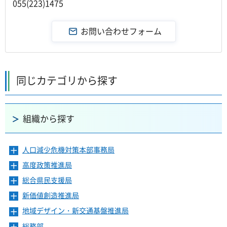
055(223)1475
同じカテゴリから探す
組織から探す
人口減少危機対策本部事務局
メ
ニ
高度政策推進局
メ
ュ
ニ
ー
総合県民支援局
メ
ュ
を
ニ
ー
新価値創造推進局
メ
開
ュ
を
ニ
き
ー
地域デザイン・新交通基盤推進局
メ
開
ュ
ま
を
ニ
き
ー
総務部
メ