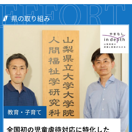
ー
す
開
ュ
ま
を
き
ー
す
開
ま
を
県の取り組み
き
す
開
ま
き
す
ま
す