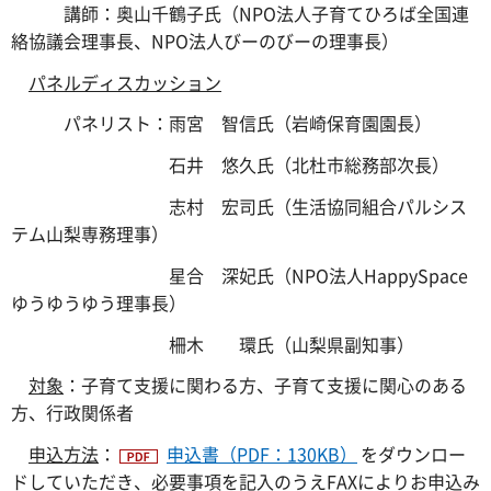
講師：奥山千鶴子氏（NPO法人子育てひろば全国連
絡協議会理事長、NPO法人びーのびーの理事長）
パネルディスカッション
パネリスト：雨宮 智信氏（岩崎保育園園長）
石井 悠久氏（北杜市総務部次長）
志村 宏司氏（生活協同組合パルシス
テム山梨専務理事）
星合 深妃氏（NPO法人HappySpace
ゆうゆうゆう理事長）
柵木 環氏（山梨県副知事）
対象
：子育て支援に関わる方、子育て支援に関心のある
方、行政関係者
申込方法
：
申込書（PDF：130KB）
をダウンロー
ドしていただき、必要事項を記入のうえFAXによりお申込み