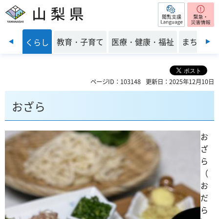
閲覧支援
山梨県
前のスライドを表示
・安全
教育・子育て
医療・健康・福祉
まちづく
くらし
ページID：103148
更新日：2025年12月10日
おざら
お
ざ
ら
（
お
だ
ら