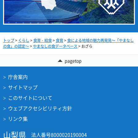
トップ
>
くらし
>
食育・給食
>
食育
>
食による地域の魅力再発見～「やまなし
の食」の認定～
>
やまなしの食データベース
> おざら
pagetop
庁舎案内
サイトマップ
このサイトについて
ウェブアクセシビリティ方針
リンク集
山梨県
法人番号8000020190004