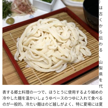
）
は
古
く
か
ら
伝
わ
る
、
山
梨
県
を
代
表する郷土料理の一つで、ほうとうに使用するより細めの
冷やした麺を温かいしょうゆベースのつゆに入れて食べる
のが一般的。冷たい麺はのど越しがよく、特に夏場には夏