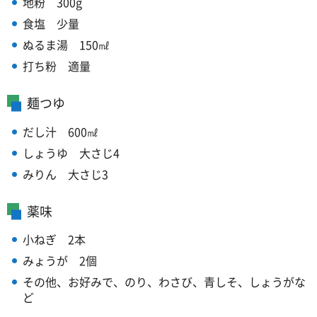
地粉
3
00g
食塩
少
量
ぬるま湯
1
50㎖
打ち粉
適
量
麺つゆ
だし汁
6
00㎖
しょうゆ
大
さじ4
みりん
大
さじ3
薬味
小ねぎ
2
本
みょうが
2
個
その他、お好みで、のり、わさび、青しそ、しょうがな
ど