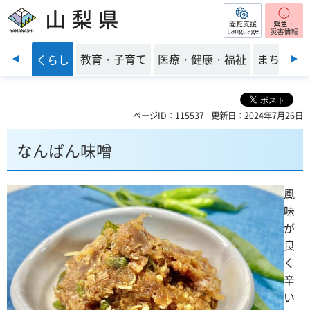
閲覧支援
山梨県
前のスライドを表示
・安全
教育・子育て
医療・健康・福祉
まちづく
くらし
ページID：115537
更新日：2024年7月26日
なんばん味噌
風
味
が
良
く
辛
い