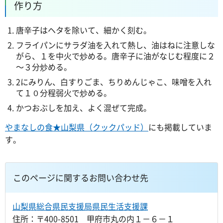
作り方
唐辛子はヘタを除いて、細かく刻む。
フライパンにサラダ油を入れて熱し、油はねに注意しな
がら、１を中火で炒める。唐辛子に油がなじむ程度に２
～３分炒める。
2にみりん、白すりごま、ちりめんじゃこ、味噌を入れ
て１０分程弱火で炒める。
かつおぶしを加え、よく混ぜて完成。
やまなしの食★山梨県（クックパッド）
にも掲載していま
す。
このページに関するお問い合わせ先
山梨県総合県民支援局県民生活支援課
住所：〒400-8501 甲府市丸の内１－６－１