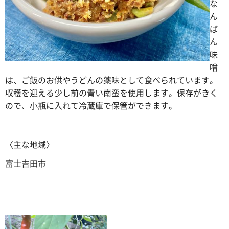
な
ん
ば
ん
味
噌
は、ご飯のお供やうどんの薬味として食べられています。
収穫を迎える少し前の青い南蛮を使用します。保存がきく
ので、小瓶に入れて冷蔵庫で保管ができます。
〈主な地域〉
富士吉田市