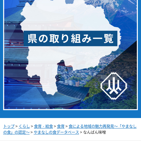
トップ
>
くらし
>
食育・給食
>
食育
>
食による地域の魅力再発見～「やまなし
の食」の認定～
>
やまなしの食データベース
> なんばん味噌