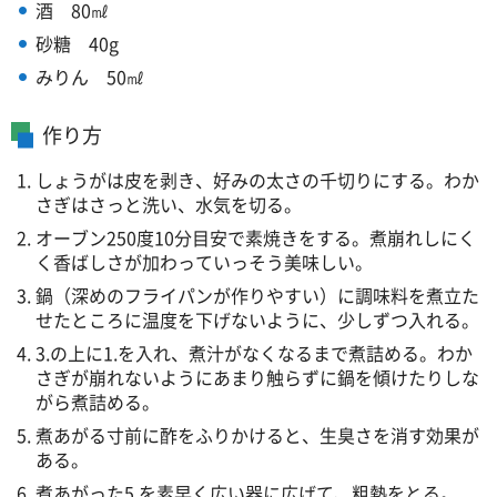
酒
8
0㎖
砂糖
4
0g
みりん
5
0㎖
作り方
しょうがは皮を剥き、好みの太さの千切りにする。わか
さぎはさっと洗い、水気を切る。
オーブン250度10分目安で素焼きをする。煮崩れしにく
く香ばしさが加わっていっそう美味しい。
鍋（深めのフライパンが作りやすい）に調味料を煮立た
せたところに温度を下げないように、少しずつ入れる。
3.の上に1.を入れ、煮汁がなくなるまで煮詰める。わか
さぎが崩れないようにあまり触らずに鍋を傾けたりしな
がら煮詰める。
煮あがる寸前に酢をふりかけると、生臭さを消す効果が
ある。
煮あがった5.を素早く広い器に広げて、粗熱をとる。