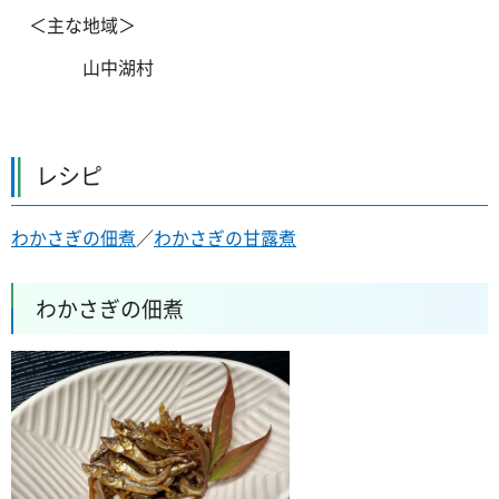
＜
主な地域＞
山中湖村
レシピ
わかさぎの佃煮
／
わかさぎの甘露煮
わかさぎの佃煮