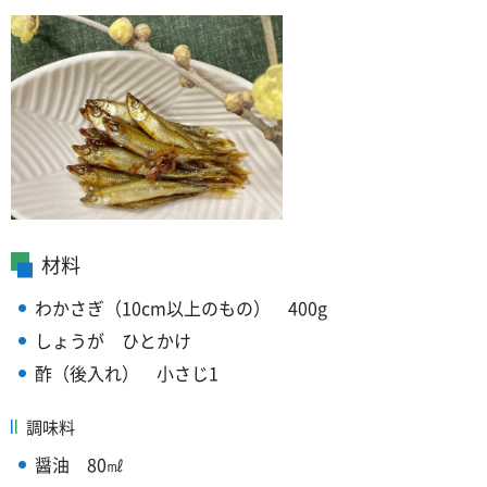
材料
わかさぎ（10cm以上のもの）
4
00g
しょうが
ひ
とかけ
酢（後入れ）
小
さじ1
調味料
醤油
8
0㎖