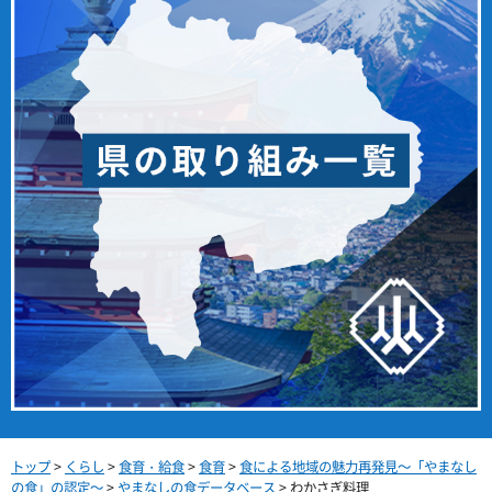
トップ
>
くらし
>
食育・給食
>
食育
>
食による地域の魅力再発見～「やまなし
の食」の認定～
>
やまなしの食データベース
> わかさぎ料理