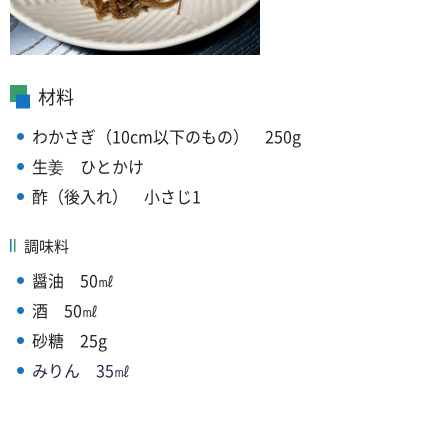
材料
わかさぎ（10cm以下のもの）
250g
生姜
ひ
とかけ
酢（後入れ）
小
さじ1
調味料
醤油
50㎖
酒
50㎖
砂糖
25g
みりん
35
㎖