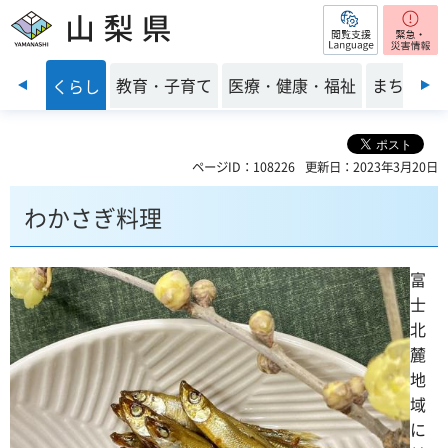
閲覧支援
山梨県
前のスライドを表示
・安全
教育・子育て
医療・健康・福祉
まちづく
くらし
ページID：108226
更新日：2023年3月20日
わかさぎ料理
富
士
北
麓
地
域
に