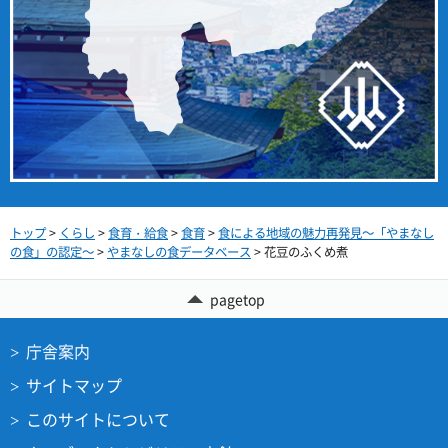
トップ
>
くらし
>
食育・給食
>
食育
>
食による地域の魅力再発見～「やまなし
の食」の認定～
>
やまなしの食データベース
> 花豆のふくめ煮
pagetop
庁舎案内
サイトマップ
このサイトについて