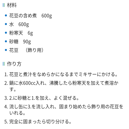
材料
花豆の含め煮
6
00g
水
6
00g
粉寒天
6
g
砂糖
9
0g
花豆
（
飾り用）
作り方
花豆と煮汁をなめらかになるまでミキサーにかける。
鍋に水600cc入れ、沸騰したら粉寒天を加えて煮溶か
す。
2.に砂糖と1.を加え、よく混ぜる。
流し缶に3.を流し入れ、固まり始めたら飾り用の花豆を
いれる。
完全に固まったら切り分ける。