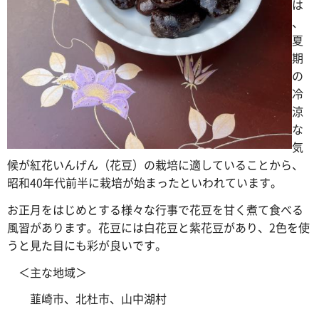
は
、
夏
期
の
冷
涼
な
気
候が紅花いんげん（花豆）の栽培に適していることから、
昭和40年代前半に栽培が始まったといわれています。
お正月をはじめとする様々な行事で花豆を甘く煮て食べる
風習があります。花豆には白花豆と紫花豆があり、2色を使
うと見た目にも彩が良いです。
＜
主な地域＞
韮崎
市、北杜市、山中湖村