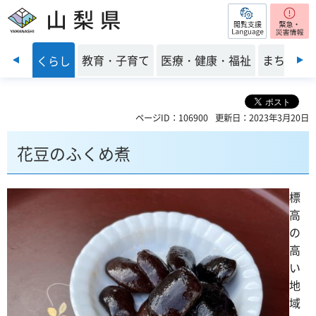
閲覧支援
山梨県
前のスライドを表示
・安全
教育・子育て
医療・健康・福祉
まちづく
くらし
ページID：106900
更新日：2023年3月20日
花豆のふくめ煮
標
高
の
高
い
地
域