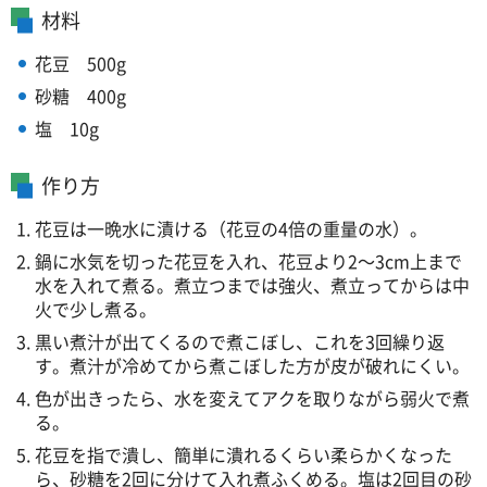
材料
花豆
5
00g
砂糖
4
00g
塩
1
0g
作り方
花豆は一晩水に漬ける（花豆の4倍の重量の水）。
鍋に水気を切った花豆を入れ、花豆より2～3cm上まで
水を入れて煮る。煮立つまでは強火、煮立ってからは中
火で少し煮る。
黒い煮汁が出てくるので煮こぼし、これを3回繰り返
す。煮汁が冷めてから煮こぼした方が皮が破れにくい。
色が出きったら、水を変えてアクを取りながら弱火で煮
る。
花豆を指で潰し、簡単に潰れるくらい柔らかくなった
ら、砂糖を2回に分けて入れ煮ふくめる。塩は2回目の砂