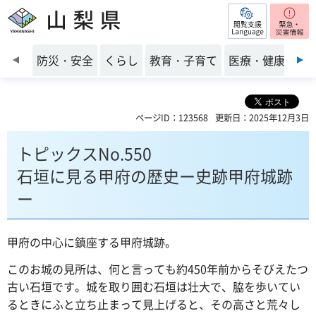
閲覧支援
山梨県
前のスライドを表示
防災・安全
くらし
教育・子育て
医療・健康・福
ページID：123568
更新日：2025年12月3日
トピックスNo.550
石垣に見る甲府の歴史ー史跡甲府城跡
ー
甲府の中心に鎮座する甲府城跡。
このお城の見所は、何と言っても約450年前からそびえたつ
古い石垣です。城を取り囲む石垣は壮大で、脇を歩いてい
るときにふと立ち止まって見上げると、その高さと荒々し