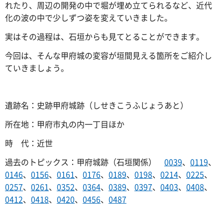
れたり、周辺の開発の中で堀が埋め立てられるなど、近代
化の波の中で少しずつ姿を変えていきました。
実はその過程は、石垣からも見てとることができます。
今回は、そんな甲府城の変容が垣間見える箇所をご紹介し
ていきましょう。
遺跡名：史跡甲府城跡（しせきこうふじょうあと）
所在地：甲府市丸の内一丁目ほか
時 代：近世
過去のトピックス：甲府城跡（石垣関係）
0039
、
0119
、
0146
、
0156
、
0161
、
0176
、
0189
、
0198
、
0214
、
0225
、
0257
、
0261
、
0352
、
0364
、
0389
、
0397
、
0403
、
0408
、
0412
、
0418
、
0420
、
0456
、
0487