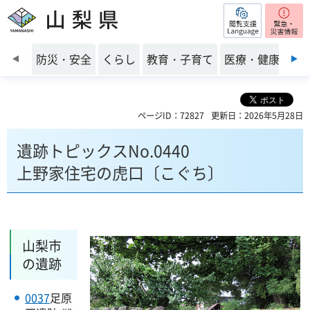
閲覧支援
山梨県
前のスライドを表示
防災・安全
くらし
教育・子育て
医療・健康・福
ページID：72827
更新日：2026年5月28日
遺跡トピックスNo.0440
上野家住宅の虎口〔こぐち〕
山梨市
の遺跡
0037
足原