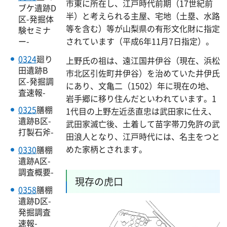
市東に所在し、江戸時代前期（17世紀前
ブケ遺跡D
半）と考えられる主屋、宅地（土塁、水路
区-発掘体
等を含む）等が山梨県の有形文化財に指定
験セミナ
されています（平成6年11月7日指定）。
ー-
0324
廻り
上野氏の祖は、遠江国井伊谷（現在、浜松
田遺跡B
市北区引佐町井伊谷）を治めていた井伊氏
区-発掘調
にあり、文亀二（1502）年に現在の地、
査速報-
岩手郷に移り住んだといわれています。1
0325
膳棚
1代目の上野左近丞直忠は武田家に仕え、
遺跡B区-
武田家滅亡後、土着して苗字帯刀免許の武
打製石斧-
田浪人となり、江戸時代には、名主をつと
めた家柄とされます。
0330
膳棚
遺跡A区-
調査概要-
現存の虎口
0358
膳棚
遺跡D区-
発掘調査
速報-