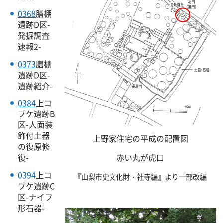
0368
膳棚
遺跡D区-
発掘調査
速報2-
0373
膳棚
遺跡D区-
遺跡紹介-
0384
上コ
ブケ遺跡B
区-人面装
飾付土器
上野家住宅の平成の配置図
の復原修
赤い丸が虎口
復-
0394
上コ
『山梨市史文化財・社寺編』より一部改編
ブケ遺跡C
区-ナイフ
形石器-