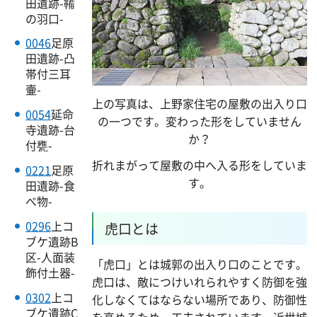
田遺跡-鞴
の羽口-
0046
足原
田遺跡-凸
帯付三耳
壷-
上の写真は、上野家住宅の屋敷の出入り口
0054
延命
の一つです。変わった形をしていません
寺遺跡-台
か？
付甕-
折れまがって屋敷の中へ入る形をしていま
0221
足原
す。
田遺跡-食
べ物-
0296
上コ
虎口とは
ブケ遺跡B
区-人面装
「虎口」とは城郭の出入り口のことです。
飾付土器-
虎口は、敵につけいれられやすく防御を強
0302
上コ
化しなくてはならない場所であり、防御性
ブケ遺跡C