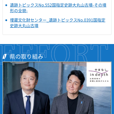
遺跡トピックスNo.552国指定史跡大丸山古墳-その墳
形の全貌-
埋蔵文化財センター_遺跡トピックスNo.0391国指定
史跡大丸山古墳
県の取り組み