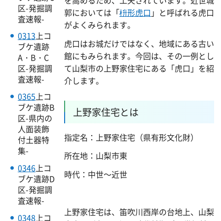
を高めるため、工夫されています。近世城
区-発掘調
郭においては「
枡形虎口
」と呼ばれる虎口
査速報-
がよくみられます。
0313
上コ
虎口はお城だけではなく、地域にある古い
ブケ遺跡
館にもみられます。今回は、その一例とし
A・B・C
て山梨市の上野家住宅にある「虎口」を紹
区-発掘調
査速報-
介します。
0365
上コ
ブケ遺跡B
上野家住宅とは
区-県内の
人面装飾
指定名：上野家住宅（県有形文化財）
付土器特
集-
所在地：山梨市東
0346
上コ
時代：中世～近世
ブケ遺跡D
区-発掘調
査速報-
上野家住宅は、笛吹川西岸の台地上、山梨
0348
上コ