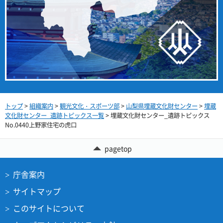
トップ
>
組織案内
>
観光文化・スポーツ部
>
山梨県埋蔵文化財センター
>
埋蔵
文化財センター_遺跡トピックス一覧
> 埋蔵文化財センター_遺跡トピックス
No.0440上野家住宅の虎口
pagetop
庁舎案内
サイトマップ
このサイトについて