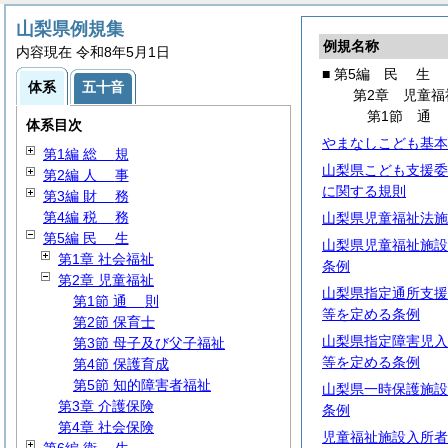
山梨県例規集
例規名称
内容現在 令和8年5月1日
■ 第5編
民
生
体系
五十音
第2章 児童福
第1節
体系目次
やまなしこども基本
第1編
総
規
山梨県こども支援委
第2編
人
事
に関する規則
第3編
財
務
第4編
税
務
山梨県児童福祉法施
第5編
民
生
山梨県児童福祉施設
第1章 社会福祉
条例
第2章 児童福祉
山梨県指定通所支援
第1節
通
則
等を定める条例
第2節 保育士
山梨県指定障害児入
第3節 母子及び父子福祉
等を定める条例
第4節 保護育成
第5節 知的障害者福祉
山梨県一時保護施設
第3章 介護保険
条例
第4章 社会保険
児童福祉施設入所者