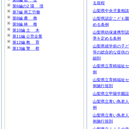
第6編
衛
生
る規程
第6編の2
環
境
山梨県中央児童相談
第7編 商工労働
第8編
農
務
山梨県認定こども園
第9編
林
務
める条例
第10編
土
木
山梨県幼保連携型認
第11編 公営企業
準を定める条例
第12編
教
育
山梨県就学前の子ど
第13編
警
察
等の総合的な提供の
細則
山梨県立育精福祉セ
例
山梨県立育精福祉セ
例施行規則
山梨県立甲陽学園設
山梨県立青い鳥老人
例
山梨県立青い鳥老人
例施行規則