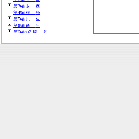
第3編
財
務
第4編
税
務
第5編
民
生
第6編
衛
生
第6編の2
環
境
第7編 商工労働
第8編
農
務
第9編
林
務
第10編
土
木
第11編 公営企業
第12編
教
育
第13編
警
察