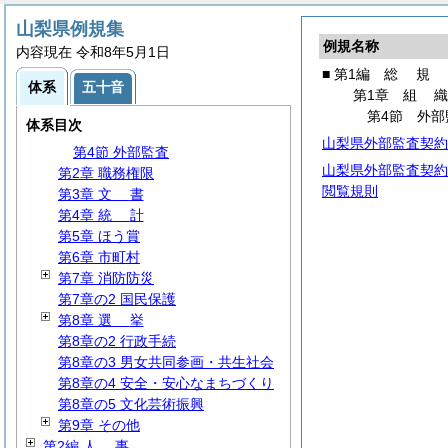
山梨県例規集
例規名称
第1編
総
規
内容現在 令和8年5月1日
第1章
組
織
■ 第1編
総
規
体系
五十音
第1節
議
会
第1章
組
第2節 知事部局
第4節 外部
体系目次
第3節 監査委員
山梨県外部監査契約
第4節 外部監査
山梨県外部監査契約
第2章 職務権限
閲覧規則
第3章
文
書
第4章
統
計
第5章 ほう賞
第6章 市町村
第7章 消防防災
第7章の2 国民保護
第8章
選
挙
第8章の2 行政手続
第8章の3 男女共同参画・共生社会
第8章の4 安全・安心なまちづくり
第8章の5 文化芸術振興
第9章 その他
第2編
人
事