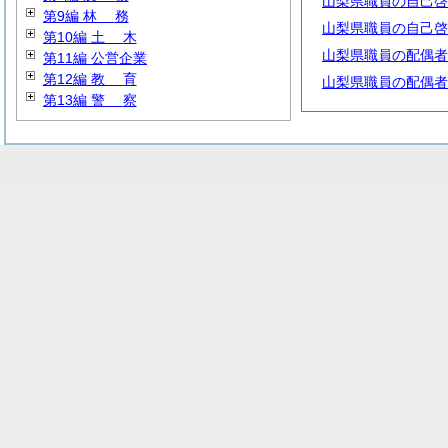
山梨県職員の自己啓
第9編
林
務
山梨県職員の自己啓
第10編
土
木
山梨県職員の配偶者
第11編 公営企業
第12編
教
育
山梨県職員の配偶者
第13編
警
察