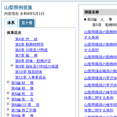
山梨県例規集
第1編
総
規
例規名称
内容現在 令和8年5月1日
第2編
人
事
■ 第2編
人
事
第1章
定
数
体系
五十音
第5章 勤務時
第2章
任
用
山梨県職員の勤務時
体系目次
第3章
給
与
する条例
第4章
恩
給
第5章 勤務時間等
山梨県職員の勤務時
第6章 分限及び懲戒
する規則
第7章
服
務
山梨県職員の勤務時
第8章 研修・勤務評定
山梨県職員の勤務時
第9章 福祉及び利益の保護
山梨県議会職員の勤
第10章 職員団体
第11章 人事委員会
山梨県職員の育児休
第3編
財
務
山梨県職員の育児休
第4編
税
務
山梨県職員の修学部
第5編
民
生
休業に関する条例
第6編
衛
生
第6編の2
環
境
山梨県職員の修学部
第7編 商工労働
休業に関する規則
第8編
農
務