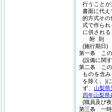
行うことが
書面に代え
的方式その
式で作られ
に供される
附
則
(施行期日)
第一条
こ
(設備に関
第二条
こ
ものを含み
を除く。)
ず、
山梨県
四年山梨県
(職員及び
第三条
一