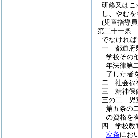
研修又はこ
し、やむを
(児童指導員
第二十一条
でなければ
一
都道府
学校その
年法律第二
了した者を
二
社会福
三
精神保
三の二
児
第五条の
の資格を
四
学校教
次条
にお