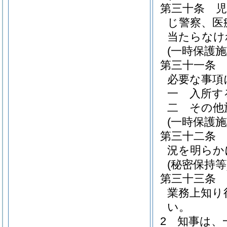
第三十条
じ警察、医
当たらなけ
(一時保護
第三十一条
必要な事項
一
入所す
二
その他
(一時保護
第三十二条
況を明らか
(秘密保持等
第三十三条
業務上知り
い。
2
知事は、