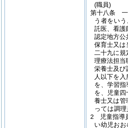
(職員)
第十八条
う者をいう
託医、看護
認定地方公
保育士又は
二十九に規
理療法担当
栄養士及び
人以下を入
を、学習指
を、児童四
養士又は管
っては調理
2
児童指導
い幼児おお