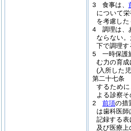
3
食事は、
について栄
を考慮した
4
調理は、
ならない。
下で調理す
5
一時保護
む力の育成
(入所した
第二十七条
するために
よる診察そ
2
前項
の措
は歯科医師
記録する表
及び医療上