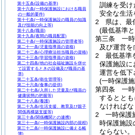
第十五条
(設備の基準)
訓練を受け
第十六条
(一時保護施設における職員
安全な生活
の一般的要件)
第十七条
(一時保護施設の職員の知識
2
県は、最
及び技能の向上等)
(最低基準
第十八条
(職員)
第十九条
(夜間の職員配置)
第三条
一
第二十条
(一時保護施設の管理者等)
及び運営を
第二十一条
(児童指導員の資格)
第二十二条
(心理療法担当職員の資格)
2
最低基準
第二十三条
(学習指導員の資格)
保護施設に
第二十四条
(他の社会福祉施設を併せ
て設置するときの設備及び職員の基
運営を低下
準)
第二十五条
(衛生管理等)
(一時保護
第二十六条
(食事の提供)
第四条
一
第二十七条
(入所した児童及び職員の
健康状態の把握等)
するととも
第二十八条
(養護)
なければな
第二十九条
(生活支援、教育及び親子
関係再構築支援等)
2
一時保護
第三十条
(関係機関との連携)
時保護施設
第三十一条
(一時保護施設内部の規程)
第三十二条
(一時保護施設に備える帳
ならない。
簿)