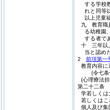
する学校
れと同等
以上児童
九
教育職
る幼稚園
する者で
十
三年以
当と認め
2
前項第一
教育内容に
(令七
(心理療法
第二十二条
学若しくは
若しくはこ
個人及び集