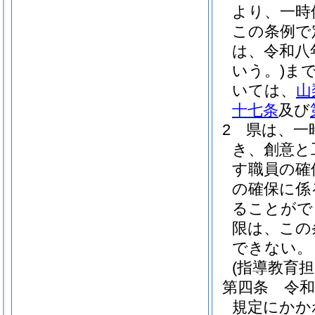
より、一時
この条例で
は、令和八
いう。)
ま
いては、
山
十七条
及び
2
県は、一
き、創意と
す職員の確
の確保に係
ることがで
限は、この
できない。
(指導教育
第四条
令
規定にかか