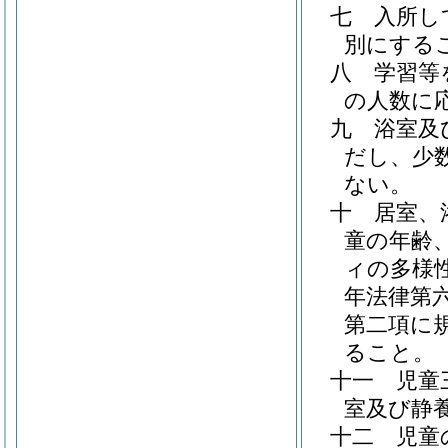
七
入所し
別にする
八
学習等
の人数に
九
浴室及
だし、少
ない。
十
居室、
童の年齢
ィの多様
年法律第六
第二項に
ること。
十一
児童
室及び静
十二
児童