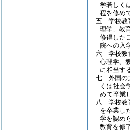
学若しく
程を修め
五
学校教
理学、教
修得した
院への入
六
学校教
心理学、
に相当す
七
外国の
くは社会
めて卒業
八
学校教
を卒業し
学を認め
教育を修