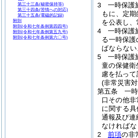
3
一時保護
第三十三条
(秘密保持等)
第三十四条
(苦情への対応)
もに、定期
第三十五条
(電磁的記録)
附則
を公表し、
附則
(令和七年条例第四四号)
4
一時保護
附則
(令和七年条例第五九号)
附則
(令和七年条例第六〇号)
る一時保護
ばならない
5
一時保護
童の保健衛
慮を払って
(非常災害対
第五条
一
口その他非
に関する具
通報及び連
なければな
2
前項
の非