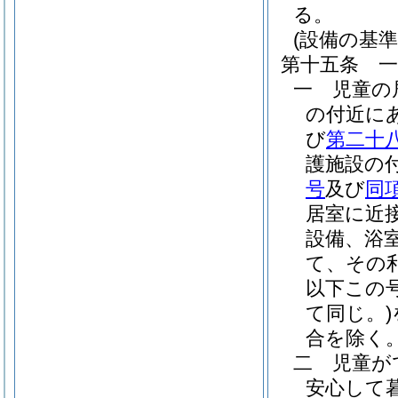
る。
(設備の基準
第十五条
一
児童の
の付近に
び
第二十
護施設の
号
及び
同
居室に近
設備、浴
て、その
以下この
て同じ。)
合を除く。
二
児童が
安心して