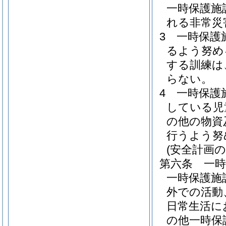
一時保護施
れる非常災
3
一時保護
るよう努め
する訓練は
らない。
4
一時保護
している児
の他の物資
行うよう努
(安全計画の
第六条
一
一時保護施
外での活動
日常生活に
の他一時保