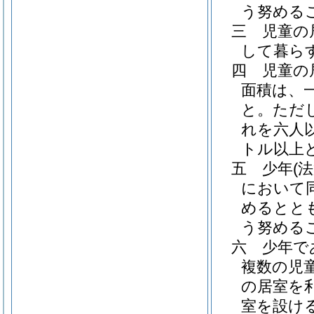
う努める
三
児童の
して暮ら
四
児童の
面積は、
と。
ただ
れを六人
トル以上
五
少年
(
において同
めるとと
う努める
六
少年で
複数の児
の居室を
室を設け