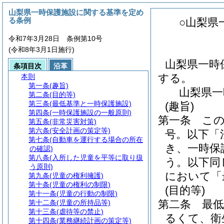
山梨県一時保護施設に関する基準を定め
る条例
○山梨県
令和7年3月28日 条例第10号
(令和8年3月1日施行)
山梨県一時
条項目次
沿革
する。
本則
第一条
(趣旨)
山梨県一
第二条
(目的等)
第三条
(最低基準と一時保護施設)
(趣旨)
第四条
(一時保護施設の一般原則)
第一条
こ
第五条
(非常災害対策)
第六条
(安全計画の策定等)
号。以下「
第七条
(自動車を運行する場合の所在
き、一時保
の確認)
第八条
(入所した児童を平等に取り扱
う。以下同
う原則)
において「
第九条
(児童の権利擁護)
第十条
(児童の権利の制限)
(目的等)
第十一条
(児童の行動の制限)
第二条
最
第十二条
(児童の所持品等)
第十三条
(虐待等の禁止)
るくて、衛
第十四条
(業務継続計画の策定等)