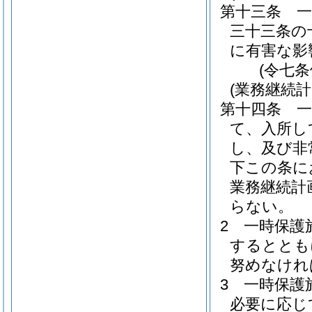
第十三条
三十三条の
に有害な影
(令七
(業務継続計
第十四条
て、入所し
し、及び非
下この条に
業務継続計
らない。
2
一時保護
するととも
努めなけれ
3
一時保護
必要に応じ